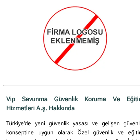
✖
Site içi arama
🔍
Vip Savunma Güvenlik Koruma Ve Eğit
İçerik grupları
Hizmetleri A.ş. Hakkında
Ankara Firmaları
(672)
Türkiye'de yeni güvenlik yasası ve gelişen güvenl
İstanbul Firmaları
(388)
konseptine uygun olarak Özel güvenlik ve eğit
İzmir Firmaları
(178)