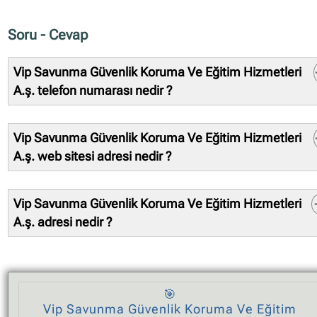
Soru - Cevap
Vip Savunma Güvenlik Koruma Ve Eğitim Hizmetleri
A.ş. telefon numarası nedir ?
Sistemlerimizde kayıtlı telefon numarası: 02125918080
Bilgi doğruluğunu kontrol etmek bilgiyi kullanacak
Vip Savunma Güvenlik Koruma Ve Eğitim Hizmetleri
kişi/kurum sorumluluğundadır. Bilgilerin hatalı olması
durumunda doğru veriler ile düzeltilmesini veya tamam
A.ş. web sitesi adresi nedir ?
kaldırılmasını talep edebilirsiniz.
Sistemlerimizde kayıtlı web sitesi:
http://www.vipsavunma.com
Vip Savunma Güvenlik Koruma Ve Eğitim Hizmetleri
Bilgi doğruluğunu kontrol etmek bilgiyi kullanacak
kişi/kurum sorumluluğundadır. Bilgilerin hatalı olması
A.ş. adresi nedir ?
durumunda doğru veriler ile düzeltilmesini veya tamam
Sistemlerimizde kayıtlı firma adresi sitesi:
kaldırılmasını talep edebilirsiniz.
Merkez Mah. Çiğdem Cad. Altınoğlu Sok. No:13 K:3 D:5
Avcılar / İstanbul
Bölge: Avcılar
🎯
Bilgi doğruluğunu kontrol etmek bilgiyi kullanacak
Vip Savunma Güvenlik Koruma Ve Eğitim
kişi/kurum sorumluluğundadır. Bilgilerin hatalı olması