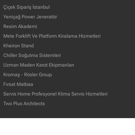
Çiçek Sipariş İstanbul
Yeniçağ Power Jeneratör
Resim Akademi
Mete Forklift Ve Platform Kiralama Hizmetleri
Kheiron Stand
Chiller Soğutma Sistemleri
Uzman Maden Karot Ekipmanları
Kromaş - Rösler Group
Fırsat Matbaa
Servis Home Profesyonel Klima Servis Hizmetleri
Two Plus Architects