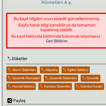
Hizmetleri A.ş.
durumunda doğru veriler ile düzeltilmesini veya tamam
kaldırılmasını talep edebilirsiniz.
Bu kayıt bilgileri uzun süredir güncellenmemiş.
Sayfa hatalı bilgi içerebilir ya da tamamen
kapanmış olabilir.
Bu kayıt hakkında bildirimde bulunmak istiyorsanız :
Geri Bildirim
Etiketler
,
,
,
Alarm Sistemleri
Alışveriş
Eğitim Sektörü
,
,
,
Güvenlik Hizmetleri
Güvenlik Sistemleri
Güvenlik
,
,
Hizmet Sektörü
Kamera Sistemleri
İstanbul Avcılar
Paylaş