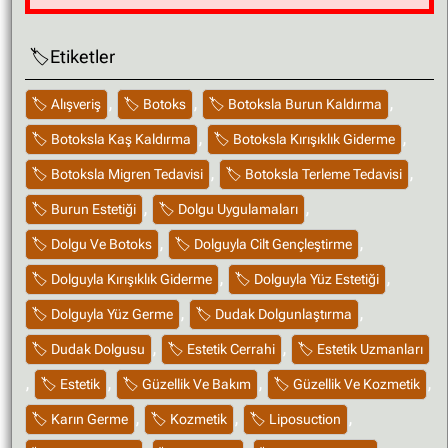
Etiketler
,
,
,
Alışveriş
Botoks
Botoksla Burun Kaldırma
,
,
Botoksla Kaş Kaldırma
Botoksla Kırışıklık Giderme
,
,
Botoksla Migren Tedavisi
Botoksla Terleme Tedavisi
,
,
Burun Estetiği
Dolgu Uygulamaları
,
,
Dolgu Ve Botoks
Dolguyla Cilt Gençleştirme
,
,
Dolguyla Kırışıklık Giderme
Dolguyla Yüz Estetiği
,
,
Dolguyla Yüz Germe
Dudak Dolgunlaştırma
,
,
Dudak Dolgusu
Estetik Cerrahi
Estetik Uzmanları
,
,
,
,
Estetik
Güzellik Ve Bakım
Güzellik Ve Kozmetik
,
,
,
Karın Germe
Kozmetik
Liposuction