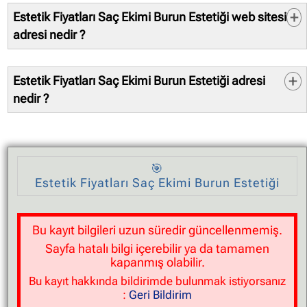
02163721713
Estetik Fiyatları Saç Ekimi Burun Estetiği web sitesi
Bilgi doğruluğunu kontrol etmek bilgiyi kullanacak
kişi/kurum sorumluluğundadır. Bilgilerin hatalı olması
adresi nedir ?
durumunda doğru veriler ile düzeltilmesini veya
Sistemlerimizde kayıtlı web sitesi: http://www.xn--
tamamen kaldırılmasını talep edebilirsiniz.
estetikfiyatlar-mlc.com
Estetik Fiyatları Saç Ekimi Burun Estetiği adresi
Bilgi doğruluğunu kontrol etmek bilgiyi kullanacak
kişi/kurum sorumluluğundadır. Bilgilerin hatalı olması
nedir ?
durumunda doğru veriler ile düzeltilmesini veya
Sistemlerimizde kayıtlı firma adresi sitesi:
tamamen kaldırılmasını talep edebilirsiniz.
Bağdat Caddesi Mürüvvet Apt.461/3-4 Suadiye -
İSTANBUL / Kadıköy / İstanbul
Bölge: Kadıköy / Suadiye
🎯
Bilgi doğruluğunu kontrol etmek bilgiyi kullanacak
Estetik Fiyatları Saç Ekimi Burun Estetiği
kişi/kurum sorumluluğundadır. Bilgilerin hatalı olması
durumunda doğru veriler ile düzeltilmesini veya
tamamen kaldırılmasını talep edebilirsiniz.
Bu kayıt bilgileri uzun süredir güncellenmemiş.
Sayfa hatalı bilgi içerebilir ya da tamamen
kapanmış olabilir.
Bu kayıt hakkında bildirimde bulunmak istiyorsanız
:
Geri Bildirim