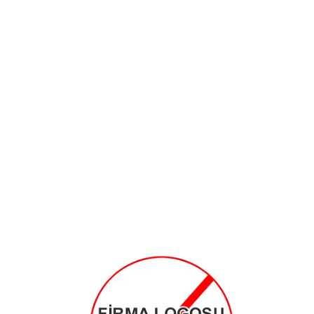
✖
Site içi arama
🔍