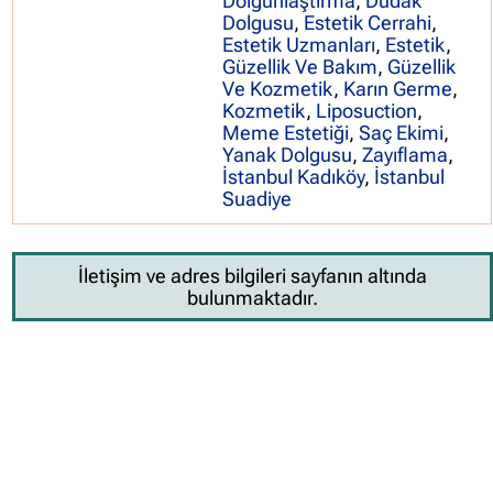
Dolgunlaştırma
,
Dudak
Dolgusu
,
Estetik Cerrahi
,
Estetik Uzmanları
,
Estetik
,
Güzellik Ve Bakım
,
Güzellik
Ve Kozmetik
,
Karın Germe
,
Kozmetik
,
Liposuction
,
Meme Estetiği
,
Saç Ekimi
,
Yanak Dolgusu
,
Zayıflama
,
İstanbul Kadıköy
,
İstanbul
Suadiye
İletişim ve adres bilgileri sayfanın altında
bulunmaktadır.