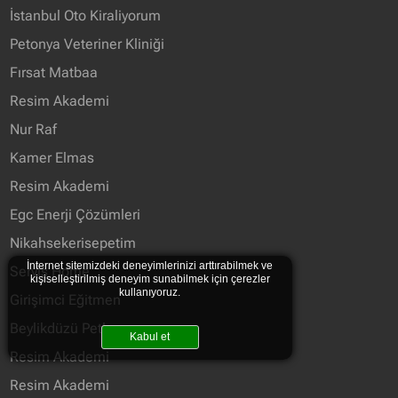
İstanbul Oto Kiraliyorum
Petonya Veteriner Kliniği
Fırsat Matbaa
Resim Akademi
Nur Raf
Kamer Elmas
Resim Akademi
Egc Enerji Çözümleri
Nikahsekerisepetim
İnternet sitemizdeki deneyimlerinizi arttırabilmek ve
Servis Home
kişiselleştirilmiş deneyim sunabilmek için çerezler
kullanıyoruz.
Girişimci Eğitmen
Beylikdüzü Petlas
Kabul et
Resim Akademi
Resim Akademi