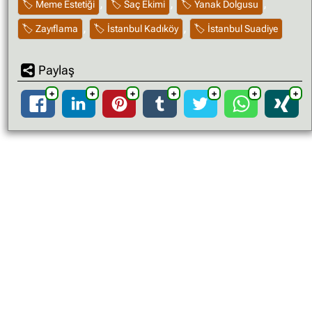
,
,
,
Meme Estetiği
Saç Ekimi
Yanak Dolgusu
,
,
Zayıflama
İstanbul Kadıköy
İstanbul Suadiye
Paylaş
➕
➕
➕
➕
➕
➕
➕