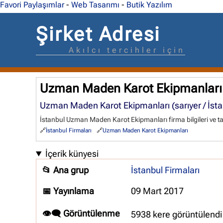
Favori Paylaşımlar
-
Web Tasarımı
-
Butik Yazılım
Şirket Adresi
Akılcı tercihler için
Uzman Maden Karot Ekipmanları
Uzman Maden Karot Ekipmanları (sarıyer / İsta
İstanbul Uzman Maden Karot Ekipmanları firma bilgileri ve ta
İstanbul Firmaları
Uzman Maden Karot Ekipmanları
İçerik künyesi
📂 Ana grup
İstanbul Firmaları
📅 Yayınlama
09 Mart 2017
👁️‍🗨️ Görüntülenme
5938 kere görüntülendi