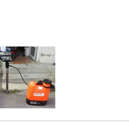
Site içi arama
🔍
İçerik grupları
Ankara Firmaları
(672)
İstanbul Firmaları
(388)
İzmir Firmaları
(178)