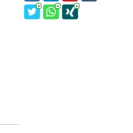
✖
➕
➕
➕