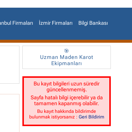
anbul Firmaları
İzmir Firmaları
Bilgi Bankası
🎯
Uzman Maden Karot
Ekipmanları
Bu kayıt bilgileri uzun süredir
güncellenmemiş.
Sayfa hatalı bilgi içerebilir ya da
tamamen kapanmış olabilir.
Bu kayıt hakkında bildirimde
bulunmak istiyorsanız :
Geri Bildirim