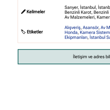
Sarıyer, İstanbul, İstan
🖋️ Kelimeler
Benzinli Karot, Benzinli
Av Malzemeleri, Kamer
Alışveriş
,
Asansör
,
Av M
🏷️ Etiketler
Honda
,
Kamera Sisteml
Ekipmanları
,
İstanbul S
İletişim ve adres bi