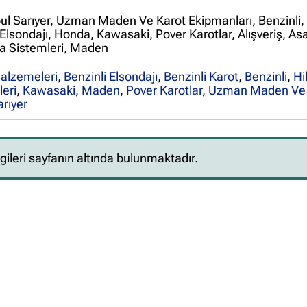
bul Sarıyer, Uzman Maden Ve Karot Ekipmanları, Benzinli, H
 Elsondajı, Honda, Kawasaki, Pover Karotlar, Alışveriş, As
a Sistemleri, Maden
alzemeleri
,
Benzinli Elsondajı
,
Benzinli Karot
,
Benzinli
,
Hil
eri
,
Kawasaki
,
Maden
,
Pover Karotlar
,
Uzman Maden Ve 
arıyer
lgileri sayfanın altında bulunmaktadır.