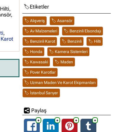
Etiketler
ilti,
ansör,
,
,
Alışveriş
Asansör
,
,
Av Malzemeleri
Benzinli Elsondajı
ti
,
Karot
,
,
,
Benzinli Karot
Benzinli
Hilti
,
,
Honda
Kamera Sistemleri
,
,
Kawasaki
Maden
,
Pover Karotlar
,
Uzman Maden Ve Karot Ekipmanları
İstanbul Sarıyer
Paylaş
➕
➕
➕
➕