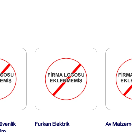
üvenlik
Furkan Elektrik
Av Malzemel
tim