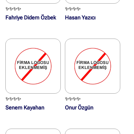
✨✨✨✨
✨✨✨✨
Fahriye Didem Özbek
Hasan Yazıcı
✨✨✨✨
✨✨✨✨
Senem Kayahan
Onur Özgün