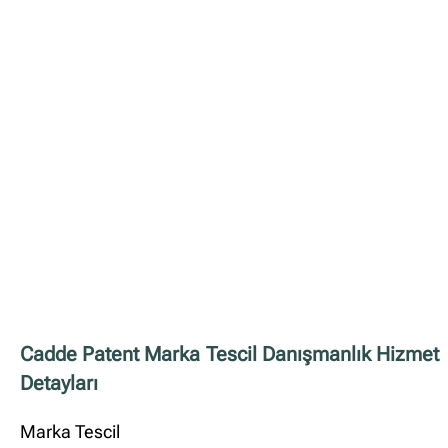
✖
Site içi arama
🔍
İçerik grupları
Ankara Firmaları
(672)
İstanbul Firmaları
(388)
Cadde Patent Marka Tescil Danışmanlık Hizmet
Detayları
İzmir Firmaları
(178)
Marka Tescil