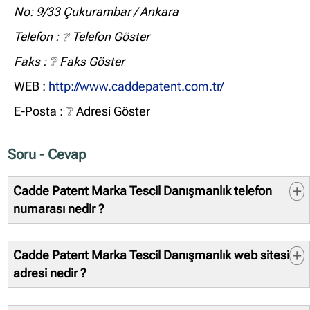
No: 9/33 Çukurambar / Ankara
Telefon :
❔ Telefon Göster
Faks :
❔ Faks Göster
WEB :
http://www.caddepatent.com.tr/
E-Posta :
❔ Adresi Göster
Soru - Cevap
Cadde Patent Marka Tescil Danışmanlık telefon
numarası nedir ?
Sistemlerimizde kayıtlı telefon numarası:
03122857788
Cadde Patent Marka Tescil Danışmanlık web sitesi
Bilgi doğruluğunu kontrol etmek bilgiyi kullanacak
kişi/kurum sorumluluğundadır. Bilgilerin hatalı olması
adresi nedir ?
durumunda doğru veriler ile düzeltilmesini veya
Sistemlerimizde kayıtlı web sitesi:
tamamen kaldırılmasını talep edebilirsiniz.
http://www.caddepatent.com.tr/