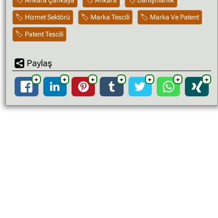
,
,
,
Hizmet Sektörü
Marka Tescili
Marka Ve Patent
Patent Tescili
Paylaş
➕
➕
➕
➕
➕
➕
➕