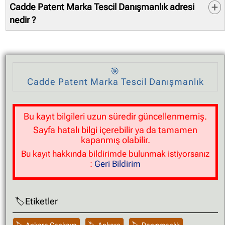
Cadde Patent Marka Tescil Danışmanlık adresi
Bilgi doğruluğunu kontrol etmek bilgiyi kullanacak
kişi/kurum sorumluluğundadır. Bilgilerin hatalı olması
nedir ?
durumunda doğru veriler ile düzeltilmesini veya
Sistemlerimizde kayıtlı firma adresi sitesi:
tamamen kaldırılmasını talep edebilirsiniz.
Kızılırmak Mah. 1453 Sokak Meva İş Merkezi No: 9/33
Çukurambar / Ankara
Bölge: çukurabmar / çankaya
🎯
Bilgi doğruluğunu kontrol etmek bilgiyi kullanacak
Cadde Patent Marka Tescil Danışmanlık
kişi/kurum sorumluluğundadır. Bilgilerin hatalı olması
durumunda doğru veriler ile düzeltilmesini veya
tamamen kaldırılmasını talep edebilirsiniz.
Bu kayıt bilgileri uzun süredir güncellenmemiş.
Sayfa hatalı bilgi içerebilir ya da tamamen
kapanmış olabilir.
Bu kayıt hakkında bildirimde bulunmak istiyorsanız
:
Geri Bildirim
Etiketler
,
,
,
Ankara Çankaya
Ankara
Danışmanlık