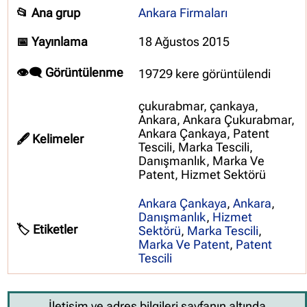
📂 Ana grup
Ankara Firmaları
📅 Yayınlama
18 Ağustos 2015
👁️‍🗨️ Görüntülenme
19729 kere görüntülendi
çukurabmar, çankaya,
Ankara, Ankara Çukurabmar,
Ankara Çankaya, Patent
🖋️ Kelimeler
Tescili, Marka Tescili,
Danışmanlık, Marka Ve
Patent, Hizmet Sektörü
Ankara Çankaya
,
Ankara
,
Danışmanlık
,
Hizmet
🏷️ Etiketler
Sektörü
,
Marka Tescili
,
Marka Ve Patent
,
Patent
Tescili
İletişim ve adres bilgileri sayfanın altında