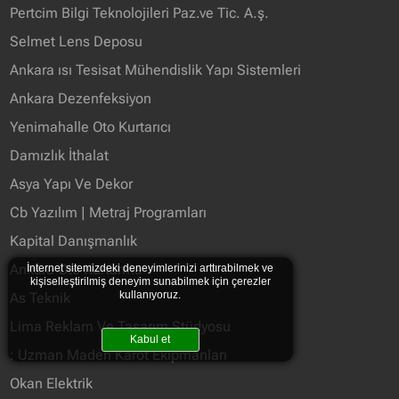
Pertcim Bilgi Teknolojileri Paz.ve Tic. A.ş.
Selmet Lens Deposu
Ankara ısı Tesisat Mühendislik Yapı Sistemleri
Ankara Dezenfeksiyon
Yenimahalle Oto Kurtarıcı
Damızlık İthalat
Asya Yapı Ve Dekor
Cb Yazılım | Metraj Programları
Kapital Danışmanlık
Ankara Oto Kurtarma
İnternet sitemizdeki deneyimlerinizi arttırabilmek ve
kişiselleştirilmiş deneyim sunabilmek için çerezler
kullanıyoruz.
As Teknik
Lima Reklam Ve Tasarım Stüdyosu
Kabul et
: Uzman Maden Karot Ekipmanları
Okan Elektrik