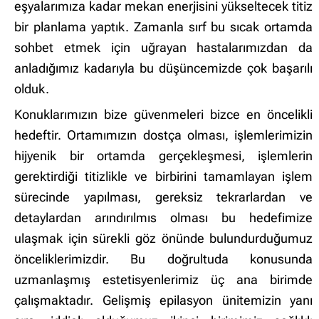
eşyalarımıza kadar mekan enerjisini yükseltecek titiz
Site içi arama
bir planlama yaptık. Zamanla sırf bu sıcak ortamda
sohbet etmek için uğrayan hastalarımızdan da
🔍
anladığımız kadarıyla bu düşüncemizde çok başarılı
olduk.
İçerik grupları
Konuklarımızın bize güvenmeleri bizce en öncelikli
Ankara Firmaları
(672)
hedeftir. Ortamımızın dostça olması, işlemlerimizin
İstanbul Firmaları
(388)
hijyenik bir ortamda gerçekleşmesi, işlemlerin
İzmir Firmaları
(178)
gerektirdiği titizlikle ve birbirini tamamlayan işlem
sürecinde yapılması, gereksiz tekrarlardan ve
detaylardan arındırılmıs olması bu hedefimize
ulaşmak için sürekli göz önünde bulundurduğumuz
önceliklerimizdir. Bu doğrultuda konusunda
uzmanlaşmış estetisyenlerimiz üç ana birimde
çalışmaktadır. Gelişmiş epilasyon ünitemizin yanı