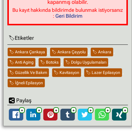
kapanmış olabilir.
Bu kayıt hakkında bildirimde bulunmak istiyorsanız
:
Geri Bildirim
Etiketler
,
,
,
Ankara Çankaya
Ankara Çayyolu
Ankara
,
,
,
Anti Aging
Botoks
Dolgu Uygulamaları
,
,
,
Güzellik Ve Bakım
Kavitasyon
Lazer Epilasyon
İğneli Epilasyon
Paylaş
➕
➕
➕
➕
➕
➕
➕