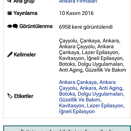
📂 Ana grup
Ankara Firmaları
📅 Yayınlama
10 Kasım 2016
👁️‍🗨️ Görüntülenme
6958 kere görüntülendi
Çayyolu, Çankaya, Ankara,
Ankara Çayyolu, Ankara
Çankaya, Lazer Epilasyon,
🖋️ Kelimeler
Kavitasyon, İğneli Epilasyon,
Botoks, Dolgu Uygulamaları,
Anti Aging, Güzellik Ve Bakım
Ankara Çankaya
,
Ankara
Çayyolu
,
Ankara
,
Anti Aging
,
Botoks
,
Dolgu Uygulamaları
,
🏷️ Etiketler
Güzellik Ve Bakım
,
Kavitasyon
,
Lazer Epilasyon
,
İğneli Epilasyon