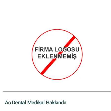
✖
Site içi arama
🔍
İçerik grupları
Ankara Firmaları
(672)
İstanbul Firmaları
(388)
Ac Dental Medikal Hakkında
İzmir Firmaları
(178)