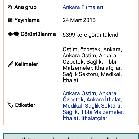
📂 Ana grup
Ankara Firmaları
📅 Yayınlama
24 Mart 2015
👁️‍🗨️ Görüntülenme
5399 kere görüntülendi
Ostim, özpetek, Ankara,
Ankara Ostim, Ankara
Özpetek, Sağlık, Tıbbi
🖋️ Kelimeler
Malzemeler, İthalatçılar,
Sağlık Sektörü, Medikal,
İthalat
Ankara Ostim
,
Ankara
Özpetek
,
Ankara İthalat
,
🏷️ Etiketler
Medikal
,
Sağlık Sektörü
,
Sağlık
,
Tıbbi Malzemeler
,
İthalat
,
İthalatçılar