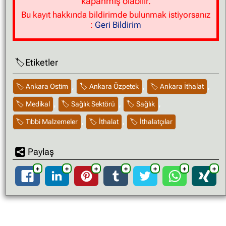
kapanmış olabilir.
Bu kayıt hakkında bildirimde bulunmak istiyorsanız
:
Geri Bildirim
Etiketler
,
,
,
Ankara Ostim
Ankara Özpetek
Ankara İthalat
,
,
,
Medikal
Sağlık Sektörü
Sağlık
,
,
Tıbbi Malzemeler
İthalat
İthalatçılar
Paylaş
➕
➕
➕
➕
➕
➕
➕