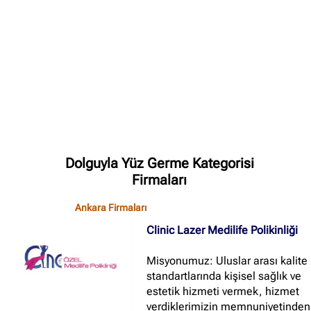
✖
Dolguyla Yüz Germe Kategorisi
Site içi arama
Firmaları
Ankara Firmaları
🔍
Clinic Lazer Medilife Polikinliği
İçerik grupları
Misyonumuz: Uluslar arası kalite
standartlarında kişisel sağlık ve
Ankara Firmaları
(672)
estetik hizmeti vermek, hizmet
verdiklerimizin memnuniyetinden