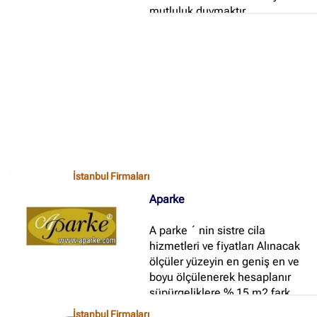
İstanbul Firmaları
(388)
mutluluk duymaktır...
İzmir Firmaları
(178)
İstanbul Firmaları
Aparke
A parke ´ nin sistre cila
hizmetleri ve fiyatları Alınacak
ölçüler yüzeyin en geniş en ve
boyu ölçülenerek hesaplanır
süpürgeliklere % 15 m2 fark
edilir Sistre yapılacak parkenin
İstanbul Firmaları