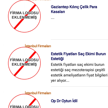
yüzeyine ilk 40 lik zımpara ile 1
Gaziantep Kılınç Çelik Para
kat 60 lık zımpara ile 2...
Kasaları
...
İstanbul Firmaları
Estetik Fiyatları Saç Ekimi Burun
Estetiği
Estetik fiyatları saç ekimi burun
estetiği saç mezoterapisi çeşitli
estetik ameliyatların fiyat bilgileri
yer alıyor...
İstanbul Firmaları
Op Dr Oytun İdil