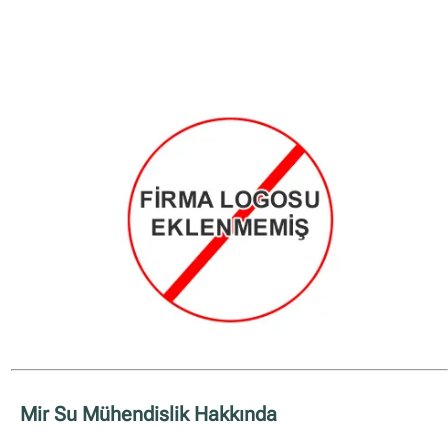
✖
Site içi arama
🔍
İçerik grupları
Ankara Firmaları
(672)
İstanbul Firmaları
(388)
Mir Su Mühendislik Hakkında
İzmir Firmaları
(178)