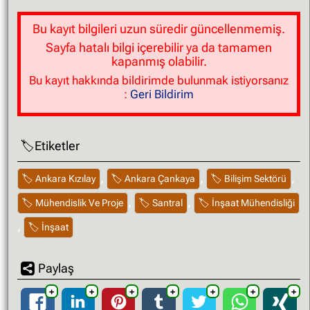
tamamen kaldırılmasını talep edebilirsiniz.
Bu kayıt bilgileri uzun süredir güncellenmemiş.
Sayfa hatalı bilgi içerebilir ya da tamamen
kapanmış olabilir.
Bu kayıt hakkında bildirimde bulunmak istiyorsanız
:
Geri Bildirim
Etiketler
,
,
,
Ankara Kızılay
Ankara Çankaya
Bilişim Sektörü
,
,
Mühendislik Ve Proje
Santral
İnşaat Mühendisliği
,
İnşaat
Paylaş
➕
➕
➕
➕
➕
➕
➕