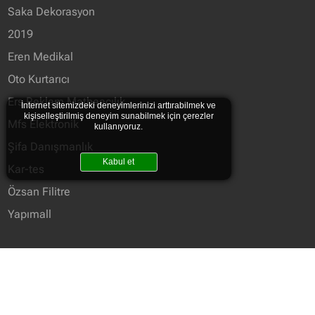
Saka Dekorasyon
2019
Eren Medikal
Oto Kurtarıcı
Ers Reklam Matbaacılık
İnternet sitemizdeki deneyimlerinizi arttırabilmek ve
kişiselleştirilmiş deneyim sunabilmek için çerezler
Mfs Elektronik
kullanıyoruz.
Şifa Danışmanlık
Kabul et
Kar-tes
Özsan Filitre
Yapımall