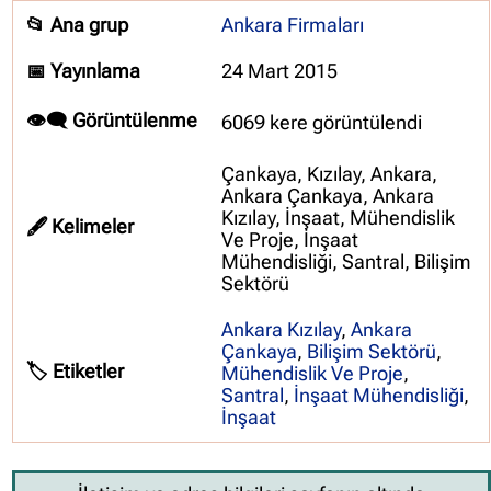
📂 Ana grup
Ankara Firmaları
📅 Yayınlama
24 Mart 2015
👁️‍🗨️ Görüntülenme
6069 kere görüntülendi
Çankaya, Kızılay, Ankara,
Ankara Çankaya, Ankara
Kızılay, İnşaat, Mühendislik
🖋️ Kelimeler
Ve Proje, İnşaat
Mühendisliği, Santral, Bilişim
Sektörü
Ankara Kızılay
,
Ankara
Çankaya
,
Bilişim Sektörü
,
🏷️ Etiketler
Mühendislik Ve Proje
,
Santral
,
İnşaat Mühendisliği
,
İnşaat