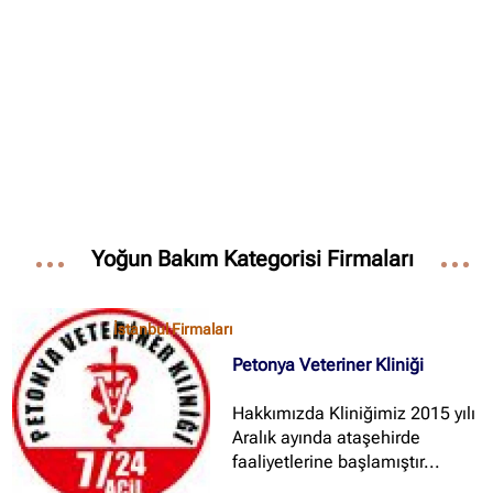
✖
Site içi arama
🔍
İçerik grupları
Ankara Firmaları
(672)
Yoğun Bakım Kategorisi Firmaları
İstanbul Firmaları
(388)
İzmir Firmaları
(178)
İstanbul Firmaları
Petonya Veteriner Kliniği
Hakkımızda Kliniğimiz 2015 yılı
Aralık ayında ataşehirde
faaliyetlerine başlamıştır...