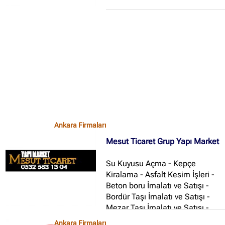
✖
Site içi arama
🔍
İçerik grupları
Ankara Firmaları
Ankara Firmaları
(672)
Mesut Ticaret Grup Yapı Market
İstanbul Firmaları
(388)
Su Kuyusu Açma - Kepçe
İzmir Firmaları
(178)
Kiralama - Asfalt Kesim İşleri -
Beton boru İmalatı ve Satışı -
Bordür Taşı İmalatı ve Satışı -
Mezar Taşı İmalatı ve Satışı -
İnşaat Malzemeleri Satışı - Yapı
Ankara Firmaları