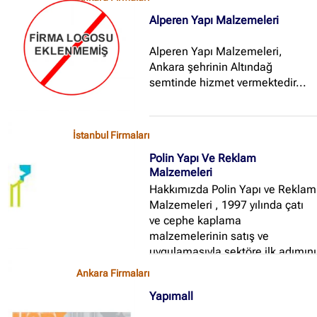
Market alanlarında hizmet
Alperen Yapı Malzemeleri
vermektedir...
Alperen Yapı Malzemeleri,
Ankara şehrinin Altındağ
semtinde hizmet vermektedir...
İstanbul Firmaları
Polin Yapı Ve Reklam
Malzemeleri
Hakkımızda Polin Yapı ve Reklam
Malzemeleri , 1997 yılında çatı
ve cephe kaplama
malzemelerinin satış ve
uygulamasıyla sektöre ilk adımını
atmıştır...
Ankara Firmaları
Yapımall