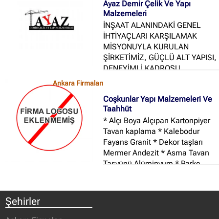
Ayaz Demir Çelik Ve Yapı
Malzemeleri
İNŞAAT ALANINDAKİ GENEL
İHTİYAÇLARI KARŞILAMAK
MİSYONUYLA KURULAN
ŞİRKETİMİZ, GÜÇLÜ ALT YAPISI,
DENEYİMLİ KADROSU,
ZAMANINDA ÜRÜN TEMİNİ VE
Ankara Firmaları
TESLİMİ, ÜRÜN GARANTİSİ,
Coşkunlar Yapı Malzemeleri Ve
KALİTENİN EN UYGUN
Taahhüt
FİYATLARLA SUNULMASI GİBİ
* Alçı Boya Alçıpan Kartonpiyer
KONULARDA BAŞARILI OLAN
Tavan kaplama * Kalebodur
FİRMAMIZ GENİŞ ÜRÜN
Fayans Granit * Dekor taşları
YELPAZESİ İLE SİZ DEĞERLİ
Mermer Andezit * Asma Tavan
MÜŞTERİLERİMİZİN
Taşyünü Alüminyum * Parke
HİZMETİNDEDİR...
(Laminant Lamine Klasik Parke)
* Elektrik ve Su Tesisatı * Kombi
panel radyatör montajı * Mutfak
Şehirler
Hilton Banyo Dolapları * Her türlü
çatı işleri * Mantolama - ısı