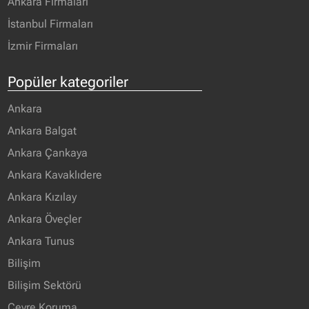
Ankara Firmaları
yalıtımı * American siding * Bina
İstanbul Firmaları
depo bölme işleri * Peyzaj işleri
ve benzeri işleriniz…
İzmir Firmaları
**PROFESYONELCE YAPILIR**
(Ayrıca malzeme satışımızda
Popüler kategoriler
vardır...
Ankara
Ankara Balgat
Ankara Çankaya
Ankara Kavaklıdere
Ankara Kızılay
Ankara Öveçler
Ankara Tunus
Bilişim
Bilişim Sektörü
Çevre Koruma