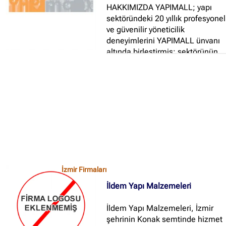
HAKKIMIZDA YAPIMALL; yapı
sektöründeki 20 yıllık profesyonel
ve güvenilir yöneticilik
deneyimlerini YAPIMALL ünvanı
altında birleştirmiş; sektörünün
öncü kişi ve kuruluşlarının
duyduğu güveni profesyonel
yetkinlik ve teknik donanımı
yüksek kadrosu ile faaliyetini
ulusal ve uluslararası pazarlarda
sürdüren bir şirkettir...
İzmir Firmaları
İldem Yapı Malzemeleri
İldem Yapı Malzemeleri, İzmir
şehrinin Konak semtinde hizmet