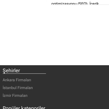
optimizasyonu (SEO), İçerik
güncelleme, arama motoru ve
sosyal ağ reklamcılığı, kurumsal
kimlik çalışmaları, bilgisayar
güvenliği
yazılımları lisanslaması, bulut
sistemler ve depolama alanları
kiralama, kurumsal eposta ve
sunucu çözümleri alanlarında
hizmetler vermektedir...
Şehirler
Ankara Firmaları
İstanbul Firmaları
İzmir Firmaları
Popüler kategoriler