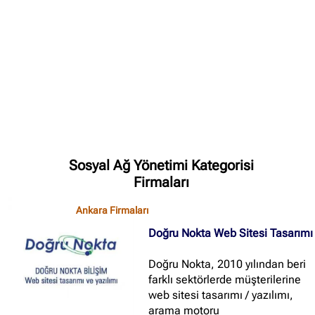
✖
Site içi arama
🔍
İçerik grupları
Ankara Firmaları
(672)
Sosyal Ağ Yönetimi Kategorisi
İstanbul Firmaları
(388)
Firmaları
İzmir Firmaları
(178)
Ankara Firmaları
Doğru Nokta Web Sitesi Tasarımı
Doğru Nokta, 2010 yılından beri
farklı sektörlerde müşterilerine
web sitesi tasarımı / yazılımı,
arama motoru