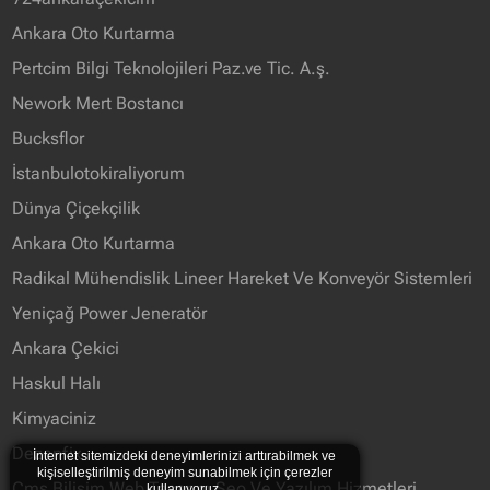
Ankara Oto Kurtarma
Pertcim Bilgi Teknolojileri Paz.ve Tic. A.ş.
Nework Mert Bostancı
Bucksflor
İstanbulotokiraliyorum
Dünya Çiçekçilik
Ankara Oto Kurtarma
Radikal Mühendislik Lineer Hareket Ve Konveyör Sistemleri
Yeniçağ Power Jeneratör
Ankara Çekici
Haskul Halı
Kimyaciniz
Dezenfix
İnternet sitemizdeki deneyimlerinizi arttırabilmek ve
kişiselleştirilmiş deneyim sunabilmek için çerezler
Cms Bilişim Web Tasarım Seo Ve Yazılım Hizmetleri
kullanıyoruz.