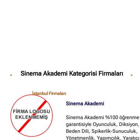
✖
Site içi arama
🔍
İçerik grupları
Ankara Firmaları
(672)
Sinema Akademi Kategorisi Firmaları
İstanbul Firmaları
(388)
İzmir Firmaları
(178)
İstanbul Firmaları
Sinema Akademi
Sinema Akademi %100 öğrenme
garantisiyle Oyunculuk, Diksiyon,
Beden Dili, Spikerlik-Sunuculuk,
Yönetmenlik, Yapımcılık, Yaratıcı