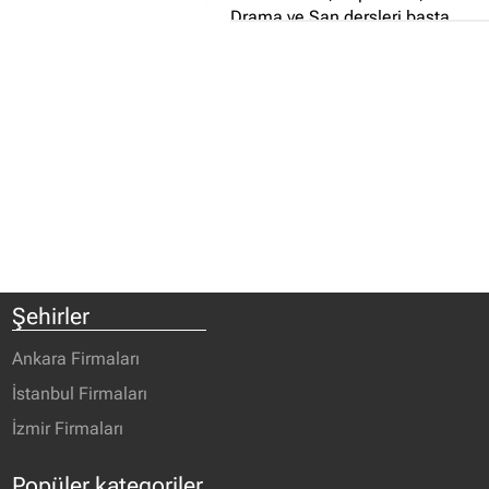
Drama ve Şan dersleri başta
olmak üzere sinemayı oluşturan
her branştan eğitim almak
isteyen kişilere diledikleri
derslerde grup ve özel eğitimler
vererek kariyerlerini
şekillendirmelerine, uzmanlık
alanlarını belirlemelerine
yardımcı olmaktadır...
Şehirler
Ankara Firmaları
İstanbul Firmaları
İzmir Firmaları
Popüler kategoriler