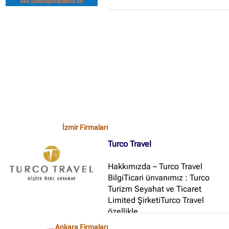
Ankara Firmaları
(672)
İstanbul Firmaları
(388)
İzmir Firmaları
(178)
İzmir Firmaları
Turco Travel
Hakkımızda – Turco Travel
BilgiTicari ünvanımız : Turco
Turizm Seyahat ve Ticaret
Limited ŞirketiTurco Travel
özellikle
Kapadokya,Efes,İstanbul,Pamukk
Ankara Firmaları