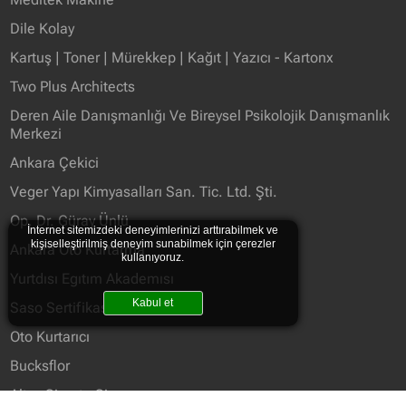
Dile Kolay
Kartuş | Toner | Mürekkep | Kağıt | Yazıcı - Kartonx
Two Plus Architects
Deren Aile Danışmanlığı Ve Bireysel Psikolojik Danışmanlık
Merkezi
Ankara Çekici
Veger Yapı Kimyasalları San. Tic. Ltd. Şti.
Op. Dr. Güray Ünlü
İnternet sitemizdeki deneyimlerinizi arttırabilmek ve
kişiselleştirilmiş deneyim sunabilmek için çerezler
Ankara Oto Kurtarma
kullanıyoruz.
Yurtdısı Egıtım Akademısı
Kabul et
Saso Sertifikası
Oto Kurtarıcı
Bucksflor
Altay Sigorta Sincan