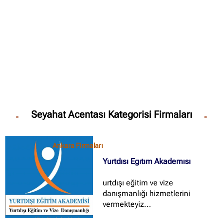
Seyahat Acentası Kategorisi Firmaları
✖
Site içi arama
Ankara Firmaları
Yurtdısı Egıtım Akademısı
🔍
urtdışı eğitim ve vize
danışmanlığı hizmetlerini
İçerik grupları
vermekteyiz...