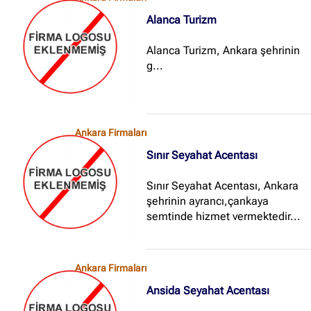
ve Antalya bölgelerinde her yıl
Alanca Turizm
100...
Alanca Turizm, Ankara şehrinin
g...
Ankara Firmaları
Sınır Seyahat Acentası
Sınır Seyahat Acentası, Ankara
şehrinin ayrancı,çankaya
semtinde hizmet vermektedir...
Ankara Firmaları
Ansida Seyahat Acentası