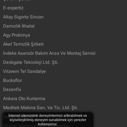
E-expertiz
Altay Sigorta Sincan
Damızlık İthalat
Agy Prokimya
Akel Temizlik Şirketi
İndeks Asansör Bakım Arıza Ve Montaj Servisi
Deskgate Teknoloji Ltd. Şti.
Vitarem Tel Sandalye
Bucksflor
Dezenfix
Ankara Oto Kurtarma
Meditek Makina San. Ve Tic. Ltd. Şti.
İnternet sitemizdeki deneyimlerinizi arttırabilmek ve
Sanatakademi
kişiselleştirilmiş deneyim sunabilmek için çerezler
kullanıyoruz.
Uzman Maden Karot Ekipmanları