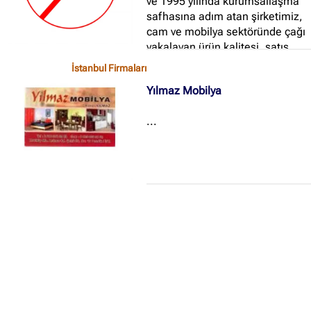
ve 1995 yılında kurumsallaşma
safhasına adım atan şirketimiz,
cam ve mobilya sektöründe çağı
yakalayan ürün kalitesi, satış
sonrası müşteri memnuniyeti,
İstanbul Firmaları
uygun fiyatları ile her geçen gün
Yılmaz Mobilya
büyüyen ürün yelpazesi ile
sınıfında marka olma yolunda
...
emin adımlarla ilerlemektedir...