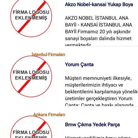
Akzo Nobel-kansai Yukap Boya
AKZO NOBEL İSTANBUL ANA
BAYİİ - KANSAİ İSTANBUL ANA
BAYİİ Firmamız 20 yılı aşkındır
sanayi boyaları dalında hizmet
vermektedir...
İstanbul Firmaları
Yorum Çanta
Müşteri memnuniyeti ilkesiyle,
müşterilerimizin ihtiyacı ve
beklentilerini karşılamaya yönelik
üretimler gerçekleştiren Yorum
Çanta; Çanta ve baskı alanında
kapsamlı hizmet sunmaktadır...
Ankara Firmaları
Bmw Çıkma Yedek Parça