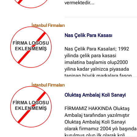
vermektedir...
İstanbul Firmaları
Nas Çelik Para Kasası
✖
Nas Çelik Para Kasalari; 1992
Site içi arama
yilinda çelik para kasasi
imalatina başlamis olup2000
yilina kadar yalnizca piyasada
🔍
taninan büyük markalara fason
çelik kasa yapmistir...
İstanbul Firmaları
İçerik grupları
Oluktaş Ambalaj Koli Sanayi
Ankara Firmaları
(672)
FİRMAMIZ HAKKINDA Oluktaş
İstanbul Firmaları
(388)
Ambalaj tarafından yazılmıştır
Oluktaş Ambalaj Koli Sanayi
İzmir Firmaları
(178)
olarak firmamız 2004 yılı başında
kurulmuş olup ilk olarak koli