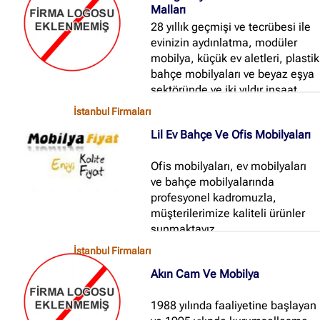
Malları
28 yıllık geçmişi ve tecrübesi ile
evinizin aydınlatma, modüler
mobilya, küçük ev aletleri, plastik
bahçe mobilyaları ve beyaz eşya
sektöründe ve iki yıldır inşaat
sektöründe şantiyelerin ihtiyacı
İstanbul Firmaları
olan şantiye ranzası, işçi yatağı,
Lil Ev Bahçe Ve Ofis Mobilyaları
standart yatak, battaniye,
nevresim takımları, yastık, baza,
Ofis mobilyaları, ev mobilyaları
divan, somya, karyola, katlanır
ve bahçe mobilyalarında
divan, portatif kumaş gardrop,
profesyonel kadromuzla,
masa, sandalye vb...
müşterilerimize kaliteli ürünler
sunmaktayız...
İstanbul Firmaları
Akın Cam Ve Mobilya
1988 yılında faaliyetine başlayan