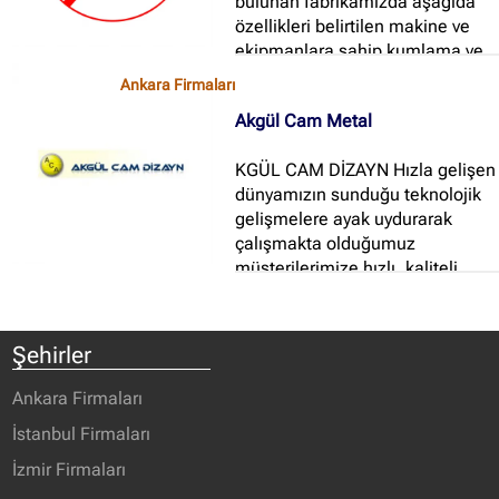
bulunan fabrikamızda aşağıda
özellikleri belirtilen makine ve
ekipmanlara sahip kumlama ve
boya tesisimiz yamanlar a...
Ankara Firmaları
Akgül Cam Metal
KGÜL CAM DİZAYN Hızla gelişen
dünyamızın sunduğu teknolojik
gelişmelere ayak uydurarak
çalışmakta olduğumuz
müşterilerimize hızlı, kaliteli,
ekonomik hizmet sağlama
çabası çerisindedir...
Şehirler
Ankara Firmaları
İstanbul Firmaları
İzmir Firmaları