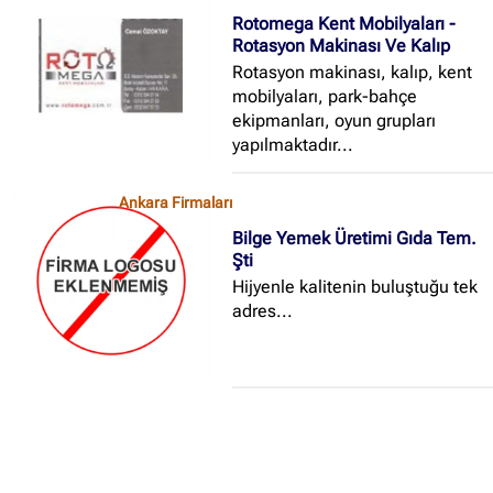
çeşitli çelik konstrüksiyon işleri
Rotomega Kent Mobilyaları -
yapmaktadır...
Rotasyon Makinası Ve Kalıp
Rotasyon makinası, kalıp, kent
mobilyaları, park-bahçe
ekipmanları, oyun grupları
yapılmaktadır...
Ankara Firmaları
Bilge Yemek Üretimi Gıda Tem.
Şti
Hijyenle kalitenin buluştuğu tek
adres...