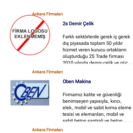
Ankara Firmaları
2s Demir Çelik
Farklı sektörlerde gerek iç gerek
dış piyasada toplam 50 yıldır
hizmet veren kurucu ortakların
oluşturduğu 2S Trade firması
2010 yılında demir-çelik ve güç
sistemleri alanlarında hizmet
Ankara Firmaları
vermek amacıyla ilk adımını
Oben Makina
atmıştır...
Firmamız kalite ve güvenliği
benimseyen yapısıyla, kırıcı,
elek, mobil ve sabit kırma eleme
tesisi ve elemanları, mobil ve
sabit beton santrali ve beton
parke makineleri üretimi ve
Ankara Firmaları