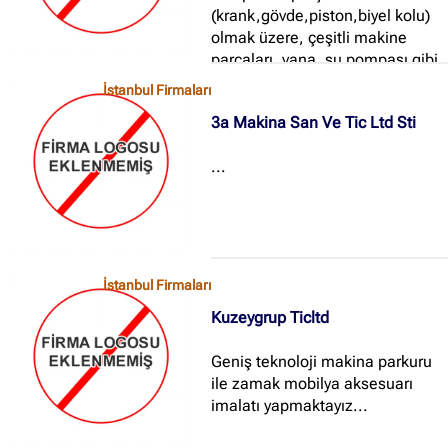
(krank,gövde,piston,biyel kolu)
olmak üzere, çeşitli makine
parçaları, vana, su pompası gibi
çeşitli sanayi sektörlerine çelik,
İstanbul Firmaları
pik ve sfero döküm işlemelerini
3a Makina San Ve Tic Ltd Sti
yapmaktadır...
...
İstanbul Firmaları
Kuzeygrup Ticltd
Geniş teknoloji makina parkuru
ile zamak mobilya aksesuarı
imalatı yapmaktayız...