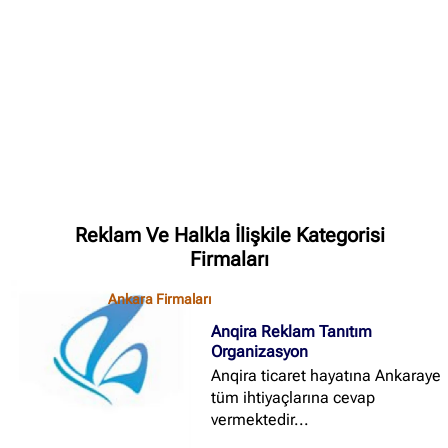
✖
Site içi arama
Reklam Ve Halkla İlişkile Kategorisi
Firmaları
🔍
Ankara Firmaları
İçerik grupları
Anqira Reklam Tanıtım
Organizasyon
Ankara Firmaları
(672)
Anqira ticaret hayatına Ankaraye
İstanbul Firmaları
(388)
tüm ihtiyaçlarına cevap
vermektedir...
İzmir Firmaları
(178)