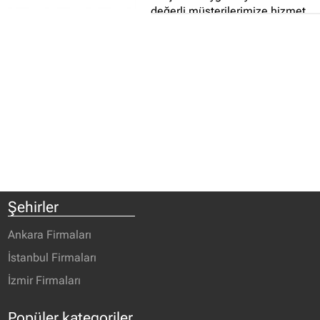
değerli müşterilerimize hizmet
etmekten mutluluk duyar...
Şehirler
Ankara Firmaları
İstanbul Firmaları
İzmir Firmaları
Popüler kategoriler