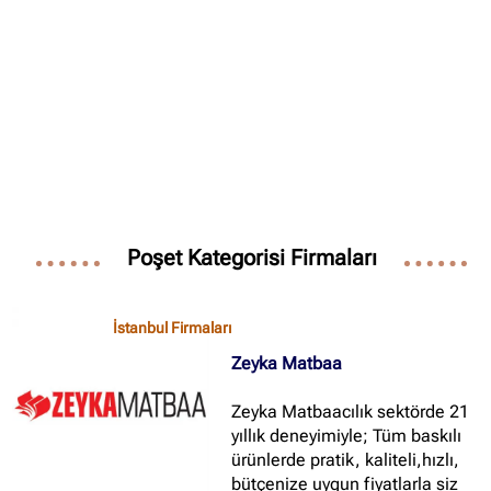
✖
Site içi arama
🔍
İçerik grupları
Poşet Kategorisi Firmaları
Ankara Firmaları
(672)
İstanbul Firmaları
(388)
İstanbul Firmaları
İzmir Firmaları
(178)
Zeyka Matbaa
Zeyka Matbaacılık sektörde 21
yıllık deneyimiyle; Tüm baskılı
ürünlerde pratik, kaliteli,hızlı,
bütçenize uygun fiyatlarla siz