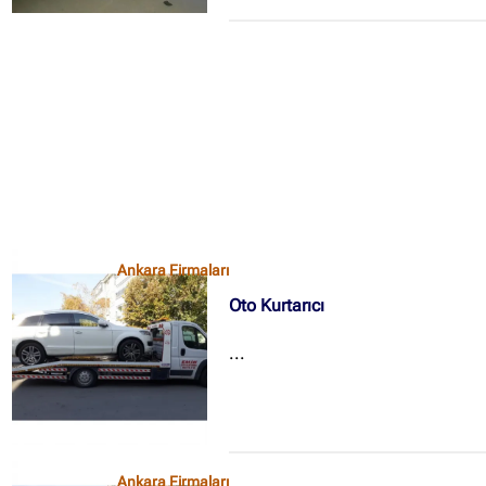
✖
Site içi arama
🔍
Ankara Firmaları
İçerik grupları
Oto Kurtarıcı
Ankara Firmaları
(672)
...
İstanbul Firmaları
(388)
İzmir Firmaları
(178)
Ankara Firmaları