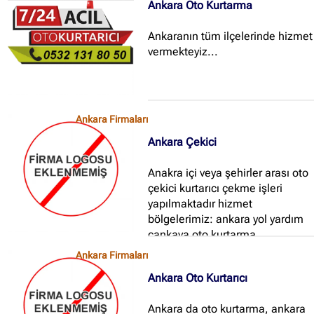
Ankara Oto Kurtarma
Ankaranın tüm ilçelerinde hizmet
vermekteyiz...
Ankara Firmaları
Ankara Çekici
Anakra içi veya şehirler arası oto
çekici kurtarıcı çekme işleri
yapılmaktadır hizmet
bölgelerimiz: ankara yol yardım
çankaya oto kurtarma
yenimahalle oto kurtarma,sincan
Ankara Firmaları
oto kurtarma,ivedik oto
Ankara Oto Kurtarıcı
kurtarma,ostim oto
kurtarma,etimesgut oto
Ankara da oto kurtarma, ankara
kurtarma...