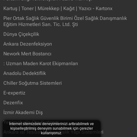
Kartuş | Toner | Mürekkep | Kağıt | Yazıcı - Kartonx
Pier Ortak Sağlık Güvenlik Birimi Özel Sağlık Danışmanlık
Eğitim Hizmetleri San. Tic. Ltd. Şti
Dünya Çiçekçilik
Ankara Dezenfeksiyon
Nework Mert Bostancı
: Uzman Maden Karot Ekipmanları
Anadolu Dedektiflik
Chiller Soğutma Sistemleri
E-expertiz
Dezenfix
İzmir Akademi Diş
Yenimahalle Oto Kurtarıcı
İnternet sitemizdeki deneyimlerinizi arttırabilmek ve
kişiselleştirilmiş deneyim sunabilmek için çerezler
Ankara ısı Tesisat Mühendislik Yapı Sistemleri
kullanıyoruz.