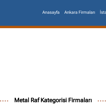
Anasayfa
Ankara Firmaları
İst
Site içi arama
🔍
İçerik grupları
Metal Raf Kategorisi Firmaları