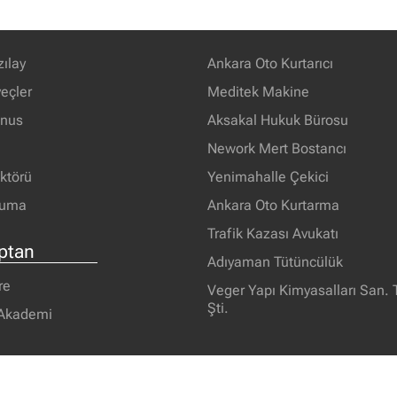
zılay
Ankara Oto Kurtarıcı
eçler
Meditek Makine
unus
Aksakal Hukuk Bürosu
Nework Mert Bostancı
ektörü
Yenimahalle Çekici
ruma
Ankara Oto Kurtarma
Trafik Kazası Avukatı
ptan
Adıyaman Tütüncülük
re
Veger Yapı Kimyasalları San. T
Şti.
 Akademi