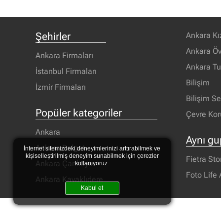
Şehirler
Ankara Kı
Ankara Öv
Ankara Firmaları
Ankara T
İstanbul Firmaları
Bilişim
İzmir Firmaları
Bilişim S
Popüler kategoriler
Çevre Ko
Ankara
Aynı gu
Ankara Balgat
İnternet sitemizdeki deneyimlerinizi arttırabilmek ve
kişiselleştirilmiş deneyim sunabilmek için çerezler
Fietra Sto
Ankara Çankaya
kullanıyoruz.
Foto Life
Ankara Kavaklıdere
Kabul et