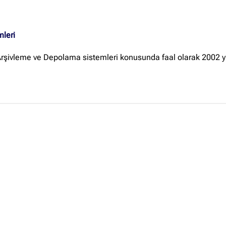
Ankara Firmaları
(672)
İstanbul Firmaları
(388)
mleri
İzmir Firmaları
(178)
ivleme ve Depolama sistemleri konusunda faal olarak 2002 yılı