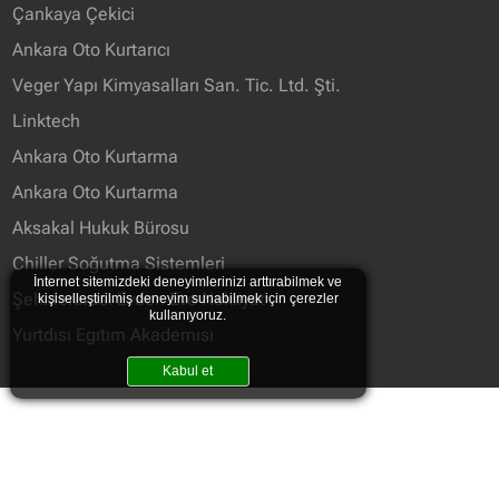
Çankaya Çekici
Ankara Oto Kurtarıcı
Veger Yapı Kimyasalları San. Tic. Ltd. Şti.
Linktech
Ankara Oto Kurtarma
Ankara Oto Kurtarma
Aksakal Hukuk Bürosu
Chiller Soğutma Sistemleri
İnternet sitemizdeki deneyimlerinizi arttırabilmek ve
Şehirlerarası Evden Eve Nakliyat
kişiselleştirilmiş deneyim sunabilmek için çerezler
kullanıyoruz.
Yurtdısı Egıtım Akademısı
Kabul et