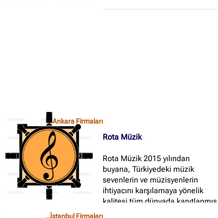
✖
Site içi arama
🔍
İçerik grupları
Ankara Firmaları
(672)
İstanbul Firmaları
(388)
Ankara Firmaları
İzmir Firmaları
(178)
Rota Müzik
Rota Müzik 2015 yılından
buyana, Türkiyedeki müzik
sevenlerin ve müzisyenlerin
ihtiyacını karşılamaya yönelik
kalitesi tüm dünyada kanıtlanmış
önemli bir çok markanın
İstanbul Firmaları