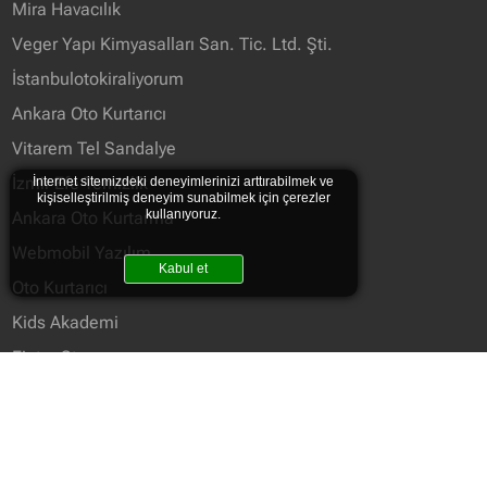
Mira Havacılık
Veger Yapı Kimyasalları San. Tic. Ltd. Şti.
İstanbulotokiraliyorum
Ankara Oto Kurtarıcı
Vitarem Tel Sandalye
İzmir Efe Temizlik
İnternet sitemizdeki deneyimlerinizi arttırabilmek ve
kişiselleştirilmiş deneyim sunabilmek için çerezler
kullanıyoruz.
Ankara Oto Kurtarma
Webmobil Yazılım
Kabul et
Oto Kurtarıcı
Kids Akademi
Fietra Store