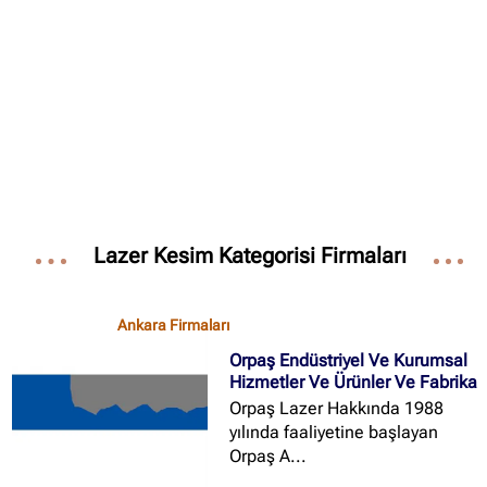
✖
Site içi arama
🔍
İçerik grupları
Lazer Kesim Kategorisi Firmaları
Ankara Firmaları
(672)
İstanbul Firmaları
(388)
Ankara Firmaları
İzmir Firmaları
(178)
Orpaş Endüstriyel Ve Kurumsal
Hizmetler Ve Ürünler Ve Fabrika
Orpaş Lazer Hakkında 1988
yılında faaliyetine başlayan
Orpaş A...