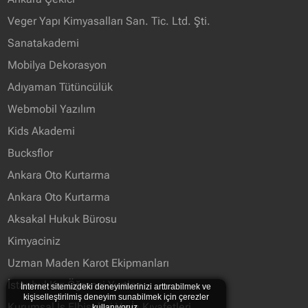
Veger Yapı Kimyasalları San. Tic. Ltd. Şti.
Sanatakademi
Mobilya Dekorasyon
Adıyaman Tütüncülük
Webmobil Yazılım
Kids Akademi
Bucksflor
Ankara Oto Kurtarma
Ankara Oto Kurtarma
Aksakal Hukuk Bürosu
Kimyaciniz
Uzman Maden Karot Ekipmanları
İstanbul Kız Öğrenci Yurtları
İnternet sitemizdeki deneyimlerinizi arttırabilmek ve
kişiselleştirilmiş deneyim sunabilmek için çerezler
Kurumsal İş Elbiseleri Ve İş Kıyafetleri
kullanıyoruz.