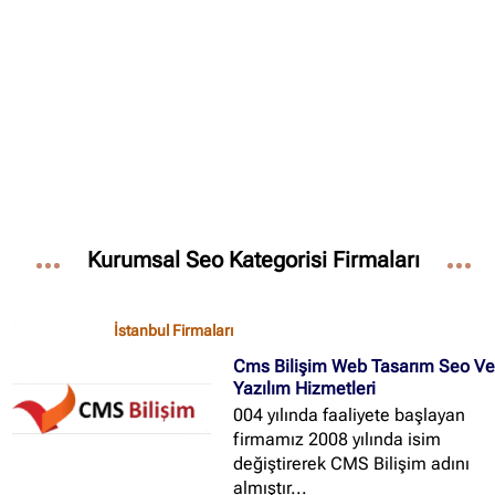
✖
Site içi arama
🔍
İçerik grupları
Ankara Firmaları
(672)
Kurumsal Seo Kategorisi Firmaları
İstanbul Firmaları
(388)
İzmir Firmaları
(178)
İstanbul Firmaları
Cms Bilişim Web Tasarım Seo V
Yazılım Hizmetleri
004 yılında faaliyete başlayan
firmamız 2008 yılında isim
değiştirerek CMS Bilişim adını
almıştır...