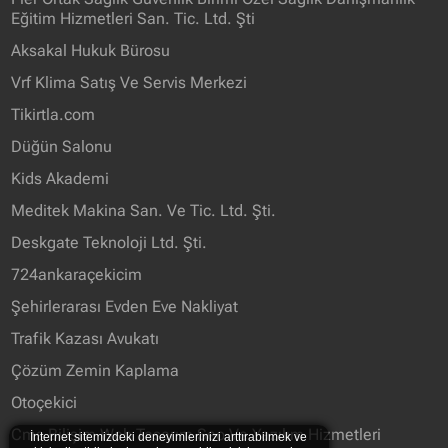
Eğitim Hizmetleri San. Tic. Ltd. Şti
Aksakal Hukuk Bürosu
Vrf Klima Satış Ve Servis Merkezi
Tikirtla.com
Düğün Salonu
Kids Akademi
Meditek Makina San. Ve Tic. Ltd. Şti.
Deskgate Teknoloji Ltd. Şti.
724ankaraçekicim
Şehirlerarası Evden Eve Nakliyat
Trafik Kazası Avukatı
Çözüm Zemin Kaplama
Otoçekici
Cms Bilişim Web Tasarım Seo Ve Yazılım Hizmetleri
İnternet sitemizdeki deneyimlerinizi arttırabilmek ve