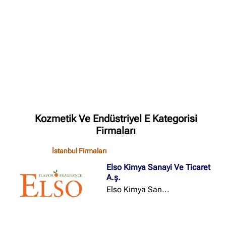
✖
Site içi arama
🔍
İçerik grupları
Ankara Firmaları
(672)
Kozmetik Ve Endüstriyel E Kategorisi
İstanbul Firmaları
(388)
Firmaları
İzmir Firmaları
(178)
İstanbul Firmaları
Elso Kimya Sanayi Ve Ticaret
A.ş.
Elso Kimya San...