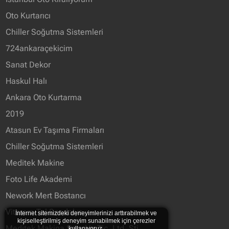
Oto Kurtarıcı
Chiller Soğutma Sistemleri
724ankaraçekicim
Sanat Dekor
Haskul Halı
Ankara Oto Kurtarma
2019
Atasun Ev Taşıma Firmaları
Chiller Soğutma Sistemleri
Meditek Makine
Foto Life Akademi
Nework Mert Bostancı
Vitarem Tel Sandalye
İnternet sitemizdeki deneyimlerinizi arttırabilmek ve
kişiselleştirilmiş deneyim sunabilmek için çerezler
Meditek Makina San. Ve Tic. Ltd. Şti.
kullanıyoruz.