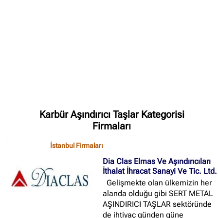
✖
Site içi arama
🔍
İçerik grupları
Ankara Firmaları
(672)
Karbür Aşındırıcı Taşlar Kategorisi
İstanbul Firmaları
(388)
Firmaları
İzmir Firmaları
(178)
İstanbul Firmaları
Dia Clas Elmas Ve Aşındırıcıları
İthalat İhracat Sanayi Ve Tic. Ltd.
Gelişmekte olan ülkemizin her
alanda olduğu gibi SERT METAL
AŞINDIRICI TAŞLAR sektöründe
de ihtiyaç günden güne