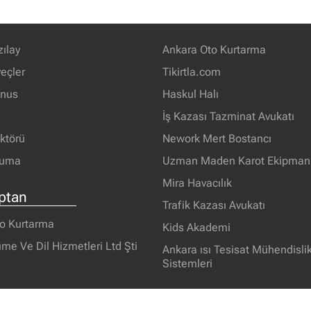
zılay
Ankara Oto Kurtarma
eçler
Tikirtla.com
unus
Haskul Halı
İş Kazası Tazminat Avukatı
ektörü
Nework Mert Bostancı
ruma
Uzman Maden Karot Ekipmanl
Mira Havacılık
ptan
Trafik Kazası Avukatı
o Kurtarma
Kids Akademi
me Ve Dil Hizmetleri Ltd Şti
Ankara ısı Tesisat Mühendisli
Sistemleri