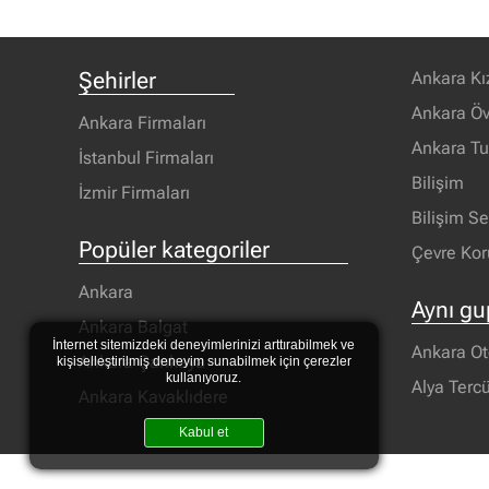
Şehirler
Ankara Kı
Ankara Öv
Ankara Firmaları
Ankara T
İstanbul Firmaları
Bilişim
İzmir Firmaları
Bilişim S
Popüler kategoriler
Çevre Ko
Ankara
Aynı gu
Ankara Balgat
İnternet sitemizdeki deneyimlerinizi arttırabilmek ve
Ankara Ot
Ankara Çankaya
kişiselleştirilmiş deneyim sunabilmek için çerezler
kullanıyoruz.
Alya Tercü
Ankara Kavaklıdere
Kabul et