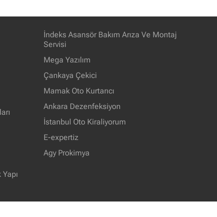
İndeks Asansör Bakım Arıza Ve Montaj
Servisi
Mega Yazılım
Çankaya Çekici
Mamak Oto Kurtarıcı
Ankara Dezenfeksiyon
arı
İstanbul Oto Kiraliyorum
E-expertiz
Agy Prokimya
k Yapı