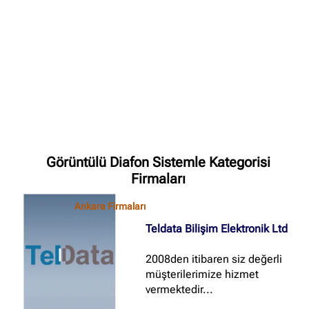
✖
Site içi arama
🔍
İçerik grupları
Ankara Firmaları
(672)
Görüntülü Diafon Sistemle Kategorisi
İstanbul Firmaları
(388)
Firmaları
İzmir Firmaları
(178)
Ankara Firmaları
Teldata Bilişim Elektronik Ltd
2008den itibaren siz değerli
müşterilerimize hizmet
vermektedir...