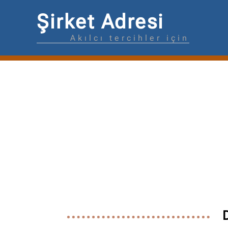
Şirket Adresi
Akılcı tercihler için
D