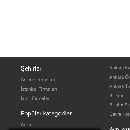
Şehirler
Ankara Kı
Ankara Öv
Ankara Firmaları
Ankara T
İstanbul Firmaları
Bilişim
İzmir Firmaları
Bilişim S
Popüler kategoriler
Çevre Ko
Ankara
Aynı gu