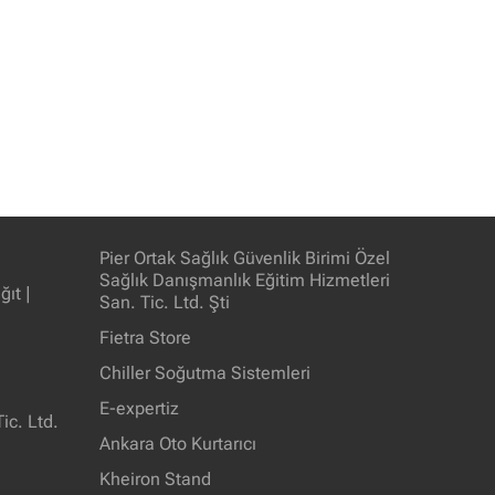
Pier Ortak Sağlık Güvenlik Birimi Özel
Sağlık Danışmanlık Eğitim Hizmetleri
ıt |
San. Tic. Ltd. Şti
Fietra Store
Chiller Soğutma Sistemleri
E-expertiz
ic. Ltd.
Ankara Oto Kurtarıcı
Kheiron Stand