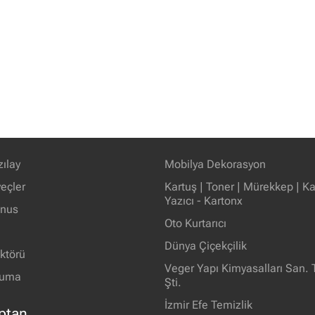
zılay
Mobilya Dekorasyon
eçler
Kartuş | Toner | Mürekkep | Kağ
Yazıcı - Kartonx
unus
Oto Kurtarıcı
Dünya Çiçekçilik
ektörü
Veger Yapı Kimyasalları San. T
ruma
Şti.
İzmir Efe Temizlik
ptan