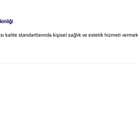
Site içi arama
kinliği
ı kalite standartlarında kişisel sağlık ve estetik hizmeti verm
🔍
İçerik grupları
Ankara Firmaları
(672)
İstanbul Firmaları
(388)
İzmir Firmaları
(178)