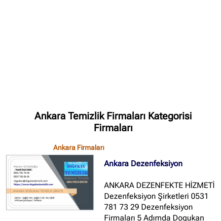
✖
Site içi arama
🔍
İçerik grupları
Ankara Firmaları
(672)
Ankara Temizlik Firmaları Kategorisi
İstanbul Firmaları
(388)
Firmaları
İzmir Firmaları
(178)
Ankara Firmaları
Ankara Dezenfeksiyon
ANKARA DEZENFEKTE HİZMETİ
Dezenfeksiyon Şirketleri 0531
781 73 29 Dezenfeksiyon
Firmaları 5 Adımda Dogukan