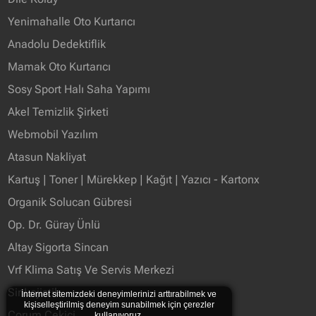
Yenimahalle Oto Kurtarıcı
Anadolu Dedektiflik
Mamak Oto Kurtarıcı
Sosy Sport Halı Saha Yapımı
Akel Temizlik Şirketi
Webmobil Yazılım
Atasun Nakliyat
Kartuş | Toner | Mürekkep | Kağıt | Yazıcı - Kartonx
Organik Solucan Gübresi
Op. Dr. Güray Ünlü
Altay Sigorta Sincan
Vrf Klima Satış Ve Servis Merkezi
Sir Lojistik
İnternet sitemizdeki deneyimlerinizi arttırabilmek ve
kişiselleştirilmiş deneyim sunabilmek için çerezler
Çorum Çekici
kullanıyoruz.