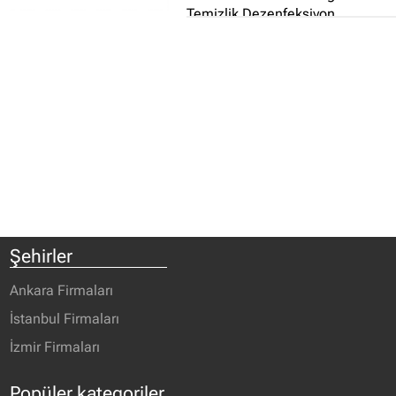
Temizlik Dezenfeksiyon
Hizmetimiz; Ortam
Dezenfeksiyonu çalışmalarımızın
farkı, ULV sisteminin yanı sıra, 5
maddelik (hem bakteri azaltma
hemde mikroorganizmaların yok
edilmesi) kompleks temizlik ve
dezenfeksiyon sistemlerinin
kullanılmasıdır...
Şehirler
Ankara Firmaları
İstanbul Firmaları
İzmir Firmaları
Popüler kategoriler