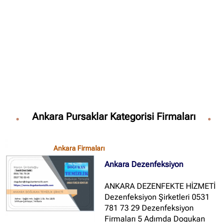
✖
Site içi arama
🔍
Ankara Pursaklar Kategorisi Firmaları
İçerik grupları
Ankara Firmaları
(672)
Ankara Firmaları
İstanbul Firmaları
(388)
Ankara Dezenfeksiyon
İzmir Firmaları
(178)
ANKARA DEZENFEKTE HİZMETİ
Dezenfeksiyon Şirketleri 0531
781 73 29 Dezenfeksiyon
Firmaları 5 Adımda Dogukan