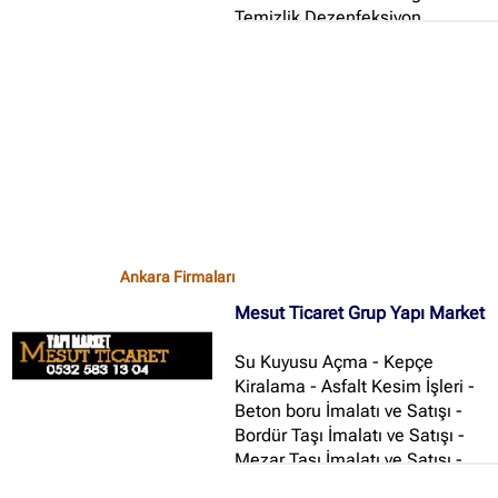
Temizlik Dezenfeksiyon
Hizmetimiz; Ortam
Dezenfeksiyonu çalışmalarımızın
farkı, ULV sisteminin yanı sıra, 5
maddelik (hem bakteri azaltma
hemde mikroorganizmaların yok
edilmesi) kompleks temizlik ve
dezenfeksiyon sistemlerinin
kullanılmasıdır...
Ankara Firmaları
Mesut Ticaret Grup Yapı Market
Su Kuyusu Açma - Kepçe
Kiralama - Asfalt Kesim İşleri -
Beton boru İmalatı ve Satışı -
Bordür Taşı İmalatı ve Satışı -
Mezar Taşı İmalatı ve Satışı -
İnşaat Malzemeleri Satışı - Yapı