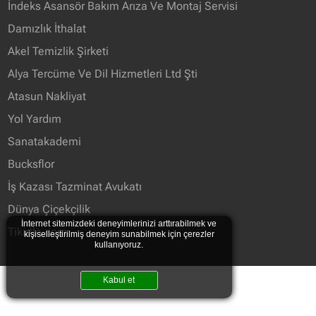
İndeks Asansör Bakım Arıza Ve Montaj Servisi
Damızlık İthalat
Akel Temizlik Şirketi
Alya Tercüme Ve Dil Hizmetleri Ltd Şti
Atasun Nakliyat
Yol Yardım
Sanatakademi
Bucksflor
İş Kazası Tazminat Avukatı
Dünya Çiçekçilik
İnternet sitemizdeki deneyimlerinizi arttırabilmek ve
Tikirtla.com
kişiselleştirilmiş deneyim sunabilmek için çerezler
kullanıyoruz.
Kabul et