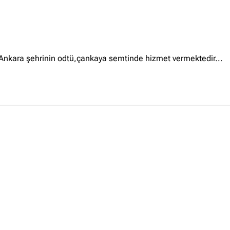
Ankara Firmaları
(672)
İstanbul Firmaları
(388)
İzmir Firmaları
(178)
 Ankara şehrinin odtü,çankaya semtinde hizmet vermektedir...