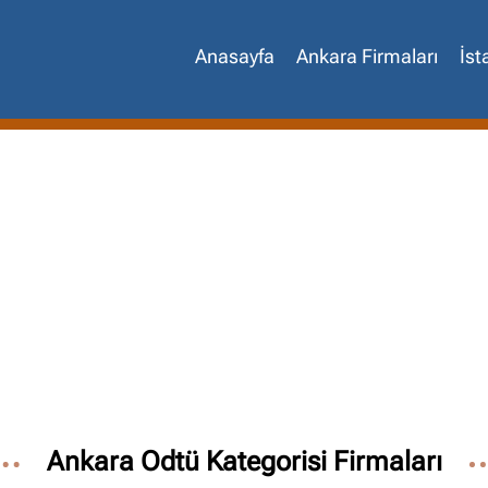
Anasayfa
Ankara Firmaları
İst
Site içi arama
🔍
İçerik grupları
Ankara Odtü Kategorisi Firmaları