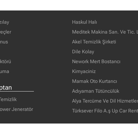
zılay
Haskul Halı
eçler
Meditek Makina San. Ve Tic. L
unus
Akel Temizlik Şirketi
Dile Kolay
ektörü
Nework Mert Bostancı
ruma
Kimyaciniz
Mamak Oto Kurtarıcı
ptan
Adıyaman Tütüncülük
Temizlik
Alya Tercüme Ve Dil Hizmetleri
ower Jeneratör
Türksever Filo A.ş Up Car Rent