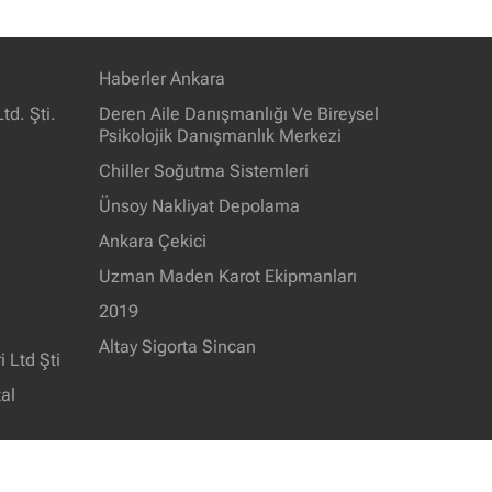
Haberler Ankara
td. Şti.
Deren Aile Danışmanlığı Ve Bireysel
Psikolojik Danışmanlık Merkezi
Chiller Soğutma Sistemleri
Ünsoy Nakliyat Depolama
Ankara Çekici
Uzman Maden Karot Ekipmanları
2019
Altay Sigorta Sincan
 Ltd Şti
al