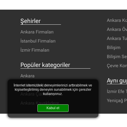
Şehirler
Ankara Kı
Ankara Öv
Ankara Firmaları
Ankara T
İstanbul Firmaları
Bilişim
İzmir Firmaları
Bilişim S
Popüler kategoriler
Çevre Ko
Ankara
Aynı gu
Ankara Balgat
İnternet sitemizdeki deneyimlerinizi arttırabilmek ve
kişiselleştirilmiş deneyim sunabilmek için çerezler
İzmir Efe 
Ankara Çankaya
kullanıyoruz.
Yeniçağ P
Ankara Kavaklıdere
Kabul et