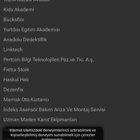
Kids Akademi
Bucksflor
Yurtdısı Egıtım Akademısı
Anadolu Dedektiflik
Linktech
Pertcim Bilgi Teknolojileri Paz.ve Tic. A.ş.
Fietra Store
Haskul Halı
Dezenfix
Mamak Oto Kurtarıcı
İndeks Asansör Bakım Arıza Ve Montaj Servisi
Uzman Maden Karot Ekipmanları
Deskgate Teknoloji Ltd. Şti.
İnternet sitemizdeki deneyimlerinizi arttırabilmek ve
kişiselleştirilmiş deneyim sunabilmek için çerezler
Veger Yapı Kimyasalları San. Tic. Ltd. Şti.
kullanıyoruz.