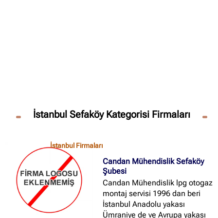
✖
Site içi arama
🔍
İçerik grupları
Ankara Firmaları
(672)
İstanbul Sefaköy Kategorisi Firmaları
İstanbul Firmaları
(388)
İzmir Firmaları
(178)
İstanbul Firmaları
Candan Mühendislik Sefaköy
Şubesi
Candan Mühendislik lpg otogaz
montaj servisi 1996 dan beri
İstanbul Anadolu yakası
Ümraniye de ve Avrupa yakası