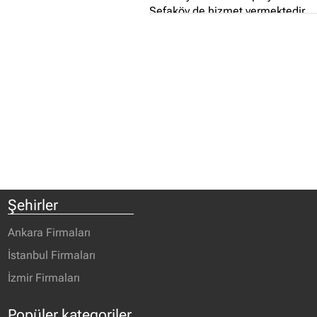
Sefaköy de hizmet vermektedir...
Şehirler
Ankara Firmaları
İstanbul Firmaları
İzmir Firmaları
Popüler kategoriler