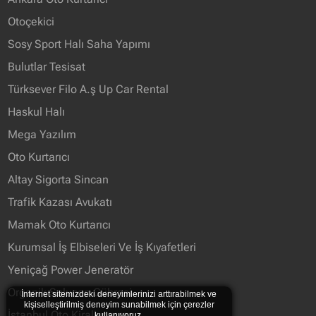
Otoçekici
Sosy Sport Halı Saha Yapımı
Bulutlar Tesisat
Türksever Filo A.ş Up Car Rental
Haskul Halı
Mega Yazılım
Oto Kurtarıcı
Altay Sigorta Sincan
Trafik Kazası Avukatı
Mamak Oto Kurtarıcı
Kurumsal İş Elbiseleri Ve İş Kıyafetleri
Yeniçağ Power Jeneratör
Organik Solucan Gübresi
İnternet sitemizdeki deneyimlerinizi arttırabilmek ve
kişiselleştirilmiş deneyim sunabilmek için çerezler
İstanbul Oto Kiraliyorum
kullanıyoruz.