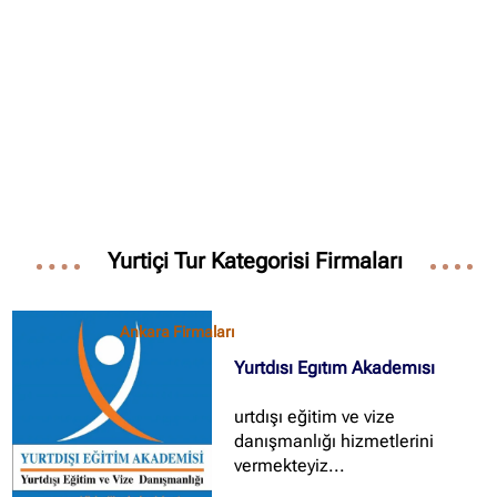
✖
Site içi arama
🔍
İçerik grupları
Ankara Firmaları
(672)
Yurtiçi Tur Kategorisi Firmaları
İstanbul Firmaları
(388)
İzmir Firmaları
(178)
Ankara Firmaları
Yurtdısı Egıtım Akademısı
urtdışı eğitim ve vize
danışmanlığı hizmetlerini
vermekteyiz...