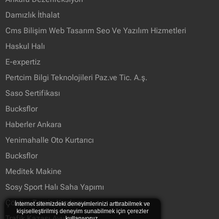
Damızlık İthalat
Cms Bilişim Web Tasarım Seo Ve Yazılım Hizmetleri
Haskul Halı
E-expertiz
Pertcim Bilgi Teknolojileri Paz.ve Tic. A.ş.
Saso Sertifikası
Bucksflor
Haberler Ankara
Yenimahalle Oto Kurtarıcı
Bucksflor
Meditek Makine
Sosy Sport Halı Saha Yapımı
Çözüm Zemin Kaplama
İnternet sitemizdeki deneyimlerinizi arttırabilmek ve
kişiselleştirilmiş deneyim sunabilmek için çerezler
Trafik Kazası Avukatı
kullanıyoruz.