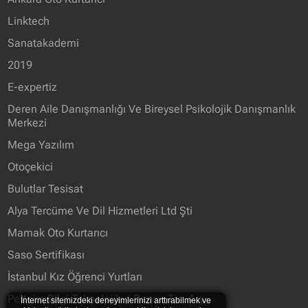
Linktech
Sanatakademi
2019
E-expertiz
Deren Aile Danışmanlığı Ve Bireysel Psikolojik Danışmanlık
Merkezi
Mega Yazılım
Otoçekici
Bulutlar Tesisat
Alya Tercüme Ve Dil Hizmetleri Ltd Şti
Mamak Oto Kurtarıcı
Saso Sertifikası
İstanbul Kız Öğrenci Yurtları
Pertcim Bilgi Teknolojileri Paz.ve Tic. A.ş.
İnternet sitemizdeki deneyimlerinizi arttırabilmek ve