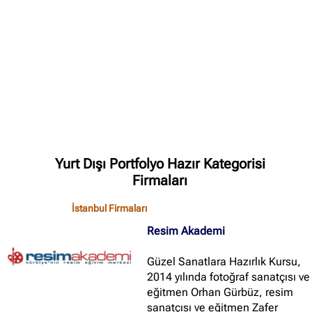
✖
Site içi arama
🔍
İçerik grupları
Ankara Firmaları
(672)
Yurt Dışı Portfolyo Hazır Kategorisi
İstanbul Firmaları
(388)
Firmaları
İzmir Firmaları
(178)
İstanbul Firmaları
Resim Akademi
Güzel Sanatlara Hazırlık Kursu,
2014 yılında fotoğraf sanatçısı ve
eğitmen Orhan Gürbüz, resim
sanatçısı ve eğitmen Zafer