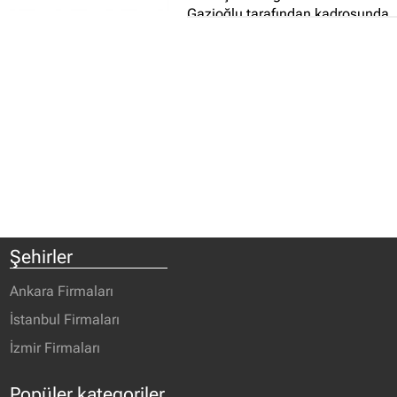
Gazioğlu tarafından kadrosunda
bulunan MSGSÜ ve Marmara
Üniversitesi Güzel Sanatlar
bölümlerinden mezun eğitmenle
ile yurt içi ve yurt dışı Güzel
Sanatlar Fakültelerinin yetenek
sınavlarına öğrenci hazırlamak
için kurulmuştur...
Şehirler
Ankara Firmaları
İstanbul Firmaları
İzmir Firmaları
Popüler kategoriler