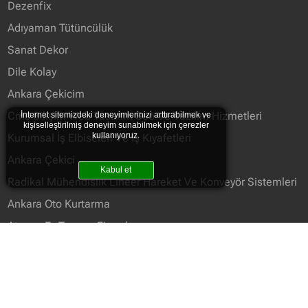
Dezenfix
Adıyaman Tütüncülük
Sanat Dekor
Dile Kolay
Ankara Çekicim
Cms Bilişim Web Tasarım Seo Ve Yazılım Hizmetleri
İnternet sitemizdeki deneyimlerinizi arttırabilmek ve
kişiselleştirilmiş deneyim sunabilmek için çerezler
kullanıyoruz.
Kurumsal İş Elbiseleri Ve İş Kıyafetleri
Ankara Çekici
Kabul et
Radikal Mühendislik Lineer Hareket Ve Konveyör Sistemleri
Ankara Oto Kurtarma
Atasun Ev Taşıma Firmaları