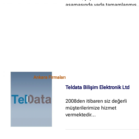
aşamasında yada tamamlanmış
olan, okulları, hastane ve
aklınıza gelebilecek her türlü
büyük tesisleri modern
teknolojiyle donatarak, yaşamı
daha keyifli hale getirmektir...
Ankara Firmaları
Teldata Bilişim Elektronik Ltd
2008den itibaren siz değerli
müşterilerimize hizmet
vermektedir...