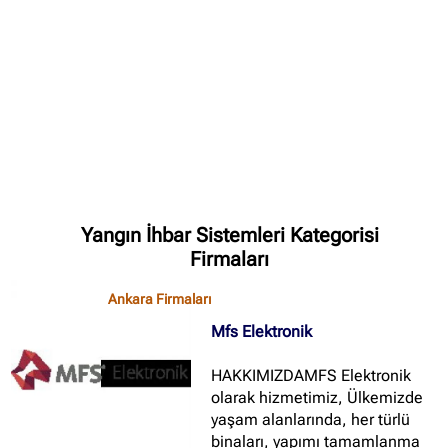
✖
Site içi arama
🔍
İçerik grupları
Yangın İhbar Sistemleri Kategorisi
Ankara Firmaları
(672)
Firmaları
İstanbul Firmaları
(388)
Ankara Firmaları
İzmir Firmaları
(178)
Mfs Elektronik
HAKKIMIZDAMFS Elektronik
olarak hizmetimiz, Ülkemizde
yaşam alanlarında, her türlü
binaları, yapımı tamamlanma