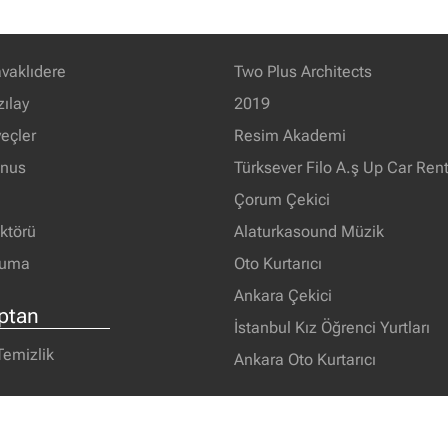
vaklıdere
Two Plus Architects
zılay
2019
eçler
Resim Akademi
unus
Türksever Filo A.ş Up Car Rent
Çorum Çekici
ektörü
Alaturkasound Müzik
ruma
Oto Kurtarıcı
Ankara Çekici
ptan
İstanbul Kız Öğrenci Yurtları
Temizlik
Ankara Oto Kurtarıcı