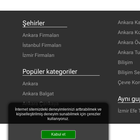
Şehirler
Ankara Ka
Ankara Kı
Ankara Firmaları
Ankara Öv
İstanbul Firmaları
Ankara T
İzmir Firmaları
Bilişim
Popüler kategoriler
Bilişim S
Çevre Ko
Ankara
Ankara Balgat
Aynı gu
Ankara Çankaya
İnternet sitemizdeki deneyimlerinizi arttırabilmek ve
İzmir Efe 
kişiselleştirilmiş deneyim sunabilmek için çerezler
kullanıyoruz.
Kabul et