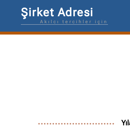
Şirket Adresi
Akılcı tercihler için
Yı