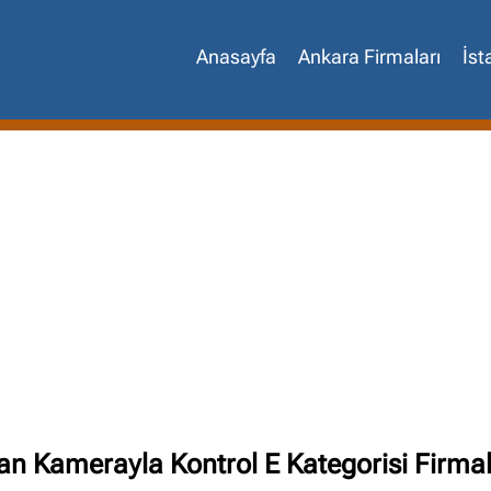
Anasayfa
Ankara Firmaları
İst
Site içi arama
🔍
lan Kamerayla Kontrol E Kategorisi Firmal
İçerik grupları