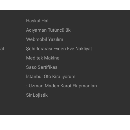
Haskul Halı
Adıyaman Tütüncülük
Webmobil Yazılım
al
Şehirlerarası Evden Eve Nakliyat
Meditek Makine
Saso Sertifikası
İstanbul Oto Kiraliyorum
: Uzman Maden Karot Ekipmanları
Sir Lojistik