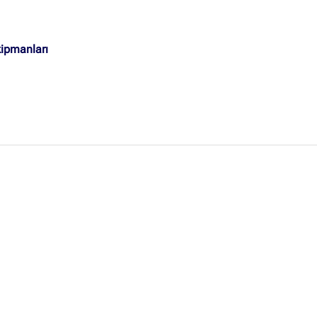
Ankara Firmaları
(672)
İstanbul Firmaları
(388)
ipmanları
İzmir Firmaları
(178)