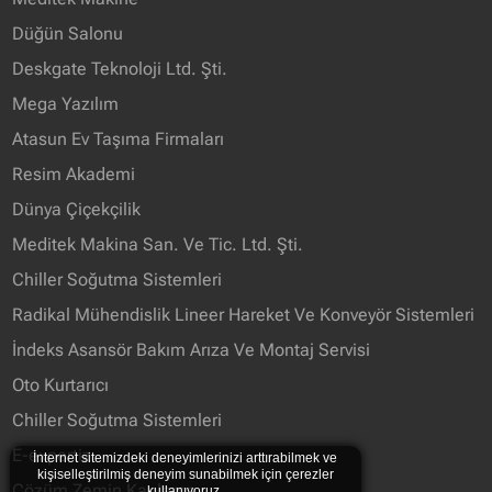
Düğün Salonu
Deskgate Teknoloji Ltd. Şti.
Mega Yazılım
Atasun Ev Taşıma Firmaları
Resim Akademi
Dünya Çiçekçilik
Meditek Makina San. Ve Tic. Ltd. Şti.
Chiller Soğutma Sistemleri
Radikal Mühendislik Lineer Hareket Ve Konveyör Sistemleri
İndeks Asansör Bakım Arıza Ve Montaj Servisi
Oto Kurtarıcı
Chiller Soğutma Sistemleri
E-expertiz
İnternet sitemizdeki deneyimlerinizi arttırabilmek ve
kişiselleştirilmiş deneyim sunabilmek için çerezler
Çözüm Zemin Kaplama
kullanıyoruz.