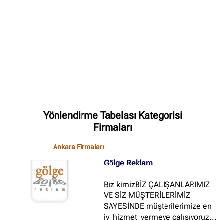
✖
Site içi arama
🔍
İçerik grupları
Ankara Firmaları
(672)
Yönlendirme Tabelası Kategorisi
İstanbul Firmaları
(388)
Firmaları
İzmir Firmaları
(178)
Ankara Firmaları
Gölge Reklam
Biz kimizBİZ ÇALIŞANLARIMIZ
VE SİZ MÜŞTERİLERİMİZ
SAYESİNDE müşterilerimize en
iyi hizmeti vermeye çalışıyoruz...