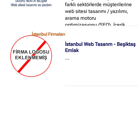
farklı sektörlerde müşterilerine
web sitesi tasarımı / yazılımı,
arama motoru
optimizasyonu (SEO), İçerik
güncelleme, arama motoru ve
İstanbul Firmaları
sosyal ağ reklamcılığı, kurumsal
İstanbul Web Tasarım - Beşiktaş
kimlik çalışmaları, bilgisayar
Emlak
güvenliği
...
yazılımları lisanslaması, bulut
sistemler ve depolama alanları
kiralama, kurumsal eposta ve
sunucu çözümleri alanlarında
hizmetler vermektedir...