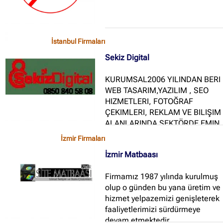
İstanbul Firmaları
Sekiz Digital
KURUMSAL2006 YILINDAN BERI
WEB TASARIM,YAZILIM , SEO
HIZMETLERI, FOTOĞRAF
ÇEKIMLERI, REKLAM VE BILIŞIM
ALANLARINDA SEKTÖRDE EMIN
ADIMLARLA YÜRÜMEYE DEVAM
İzmir Firmaları
EDEN FIRMAMIZ, HERŞEYDEN
İzmir Matbaası
ÖNCE HIZMET VE MÜŞTERI
MEMNUNIYETI POLITIKASIYLA
Firmamız 1987 yılında kurulmuş
YOLUNDA EMIN ADIMLARLA
olup o günden bu yana üretim ve
YÜRÜMEYE DEVAM
hizmet yelpazemizi genişleterek
ETMEKTEDIR...
faaliyetlerimizi sürdürmeye
devam etmektedir...