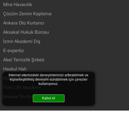
Mira Havacılık
Çözüm Zemin Kaplama
Ankara Oto Kurtarıcı
Aksakal Hukuk Bürosu
İzmir Akademi Diş
E-expertiz
Akel Temizlik Şirketi
Haskul Halı
İnternet sitemizdeki deneyimlerinizi arttırabilmek ve
Atasun Ev Taşıma Firmaları
kişiselleştirilmiş deneyim sunabilmek için çerezler
kullanıyoruz.
Foto Life Akademi
Ankara Oto Kurtarma
Kabul et