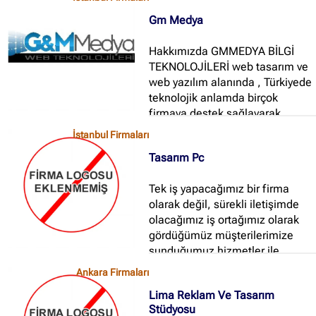
Ankara Firmaları
(672)
Gm Medya
İstanbul Firmaları
(388)
Hakkımızda GMMEDYA BİLGİ
İzmir Firmaları
(178)
TEKNOLOJİLERİ web tasarım ve
web yazılım alanında , Türkiyede
teknolojik anlamda birçok
firmaya destek sağlayarak
altyapısını oluşturmuş bir
İstanbul Firmaları
kuruluştur...
Tasarım Pc
Tek iş yapacağımız bir firma
olarak değil, sürekli iletişimde
olacağımız iş ortağımız olarak
gördüğümüz müşterilerimize
sunduğumuz hizmetler ile
satışları artırması müşterilerimiz
Ankara Firmaları
kadar bizleri de mutlu
Lima Reklam Ve Tasarım
edecektir...
Stüdyosu