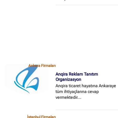
Ankara Firmaları
✖
Anqira Reklam Tanıtım
Organizasyon
Site içi arama
Anqira ticaret hayatına Ankaraye
tüm ihtiyaçlarına cevap
🔍
vermektedir...
İçerik grupları
İstanbul Firmaları