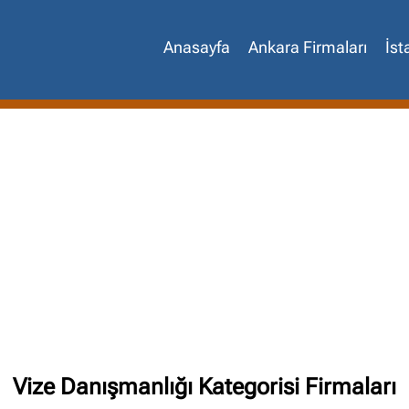
Anasayfa
Ankara Firmaları
İst
Site içi arama
🔍
Vize Danışmanlığı Kategorisi Firmaları
İçerik grupları