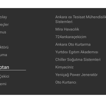
zılay
Ankara ısı Tesisat Mühendisli
Sistemleri
eçler
Mira Havacılık
unus
724ankaraçekicim
Ankara Oto Kurtarma
ektörü
Yurtdısı Egıtım Akademısı
ruma
Chiller Soğutma Sistemleri
ptan
Kimyaciniz
Yeniçağ Power Jeneratör
ekici
Oto Kurtarıcı
demi