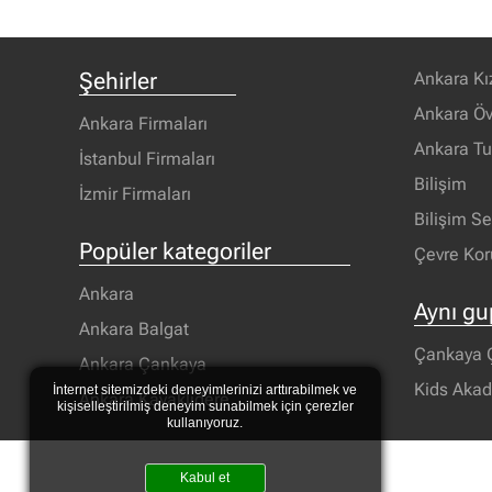
Şehirler
Ankara Kı
Ankara Öv
Ankara Firmaları
Ankara T
İstanbul Firmaları
Bilişim
İzmir Firmaları
Bilişim S
Popüler kategoriler
Çevre Ko
Ankara
Aynı gu
Ankara Balgat
Çankaya Ç
Ankara Çankaya
Kids Aka
İnternet sitemizdeki deneyimlerinizi arttırabilmek ve
Ankara Kavaklıdere
kişiselleştirilmiş deneyim sunabilmek için çerezler
kullanıyoruz.
Kabul et