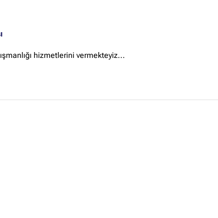
Ankara Firmaları
(672)
İstanbul Firmaları
(388)
ı
İzmir Firmaları
(178)
nışmanlığı hizmetlerini vermekteyiz...