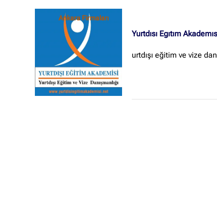
Ankara Firmaları
Yurtdısı Egıtım Akademıs
urtdışı eğitim ve vize da