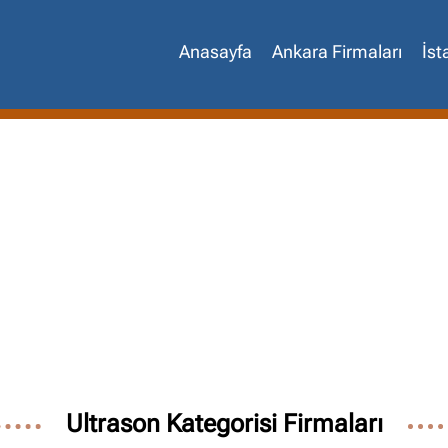
Anasayfa
Ankara Firmaları
İst
Site içi arama
🔍
Ultrason Kategorisi Firmaları
İçerik grupları