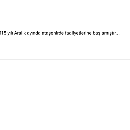
Ankara Firmaları
(672)
İstanbul Firmaları
(388)
İzmir Firmaları
(178)
5 yılı Aralık ayında ataşehirde faaliyetlerine başlamıştır...