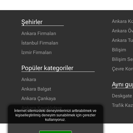
Şehirler
Ankara Kı
Ankara Öv
Ankara Firmaları
Ankara T
İstanbul Firmaları
Bilişim
İzmir Firmaları
Bilişim S
Popüler kategoriler
Çevre Ko
Ankara
Aynı gu
Ankara Balgat
Deskgate T
Ankara Çankaya
Trafik Kaz
Ankara Kavaklıdere
İnternet sitemizdeki deneyimlerinizi arttırabilmek ve
kişiselleştirilmiş deneyim sunabilmek için çerezler
kullanıyoruz.