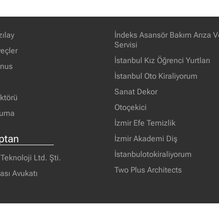
zılay
İndeks Asansör Bakım Arıza V
Servisi
eçler
İstanbul Kız Öğrenci Yurtları
unus
İstanbul Oto Kiraliyorum
Sanat Dekor
ektörü
Otoçekici
ruma
İzmir Efe Temizlik
ptan
İzmir Akademi Diş
İstanbulotokiraliyorum
eknoloji Ltd. Şti.
Two Plus Architects
ası Avukatı