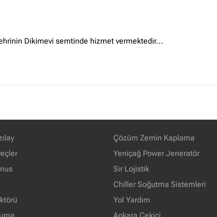
hrinin Dikimevi semtinde hizmet vermektedir...
zılay
Çözüm Zemin Kaplama
eçler
Yeniçağ Power Jeneratör
unus
Sir Lojistik
Chiller Soğutma Sistemleri
ektörü
Yol Yardım
ruma
Ankara Çekici