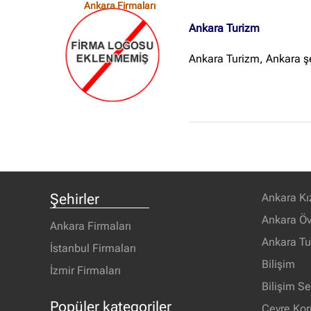
Ankara Firmaları
Ankara Turizm
Ankara Turizm, Ankara şe
Şehirler
Ankara Kı
Ankara Öv
Ankara Firmaları
Ankara T
İstanbul Firmaları
Bilişim
İzmir Firmaları
Bilişim S
Popüler kategoriler
Çevre Ko