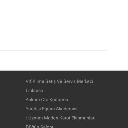
Vrf Klima Satış Ve Servis Merkezi
Linktech
Ankara Oto Kurtarma
Yurtdısı Egıtım Akademısı
: Uzman Maden Karot Ekipmanları
Düğün Salonu