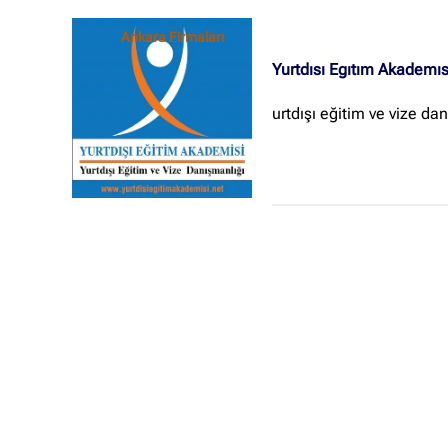
Ankara Firmaları
Yurtdısı Egıtım Akademıs
urtdışı eğitim ve vize da