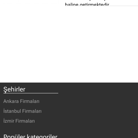
haline getirmektedir...
Şehirler
Ankara Firmaları
İstanbul Firmaları
İzmir Firmaları
Popüler kategoriler