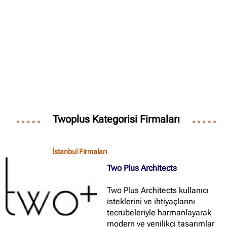
✖
Site içi arama
🔍
İçerik grupları
Twoplus Kategorisi Firmaları
Ankara Firmaları
(672)
İstanbul Firmaları
(388)
İstanbul Firmaları
İzmir Firmaları
(178)
Two Plus Architects
Two Plus Architects kullanıcı
isteklerini ve ihtiyaçlarını
tecrübeleriyle harmanlayarak
modern ve yenilikçi tasarımlar