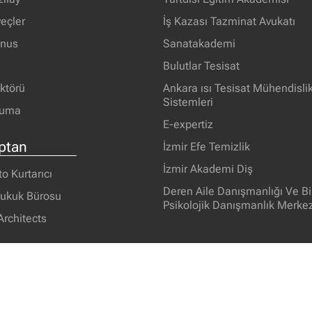
eçler
İş Kazası Tazminat Avukatı
unus
Sanatakademi
Bulutlar Tesisat
ektörü
Ankara ısı Tesisat Mühendisli
Sistemleri
ruma
E-expertiz
ptan
İzmir Efe Temizlik
İzmir Akademi Diş
 Kurtarıcı
Deren Aile Danışmanlığı Ve Bi
Hukuk Bürosu
Psikolojik Danışmanlık Merkez
Architects