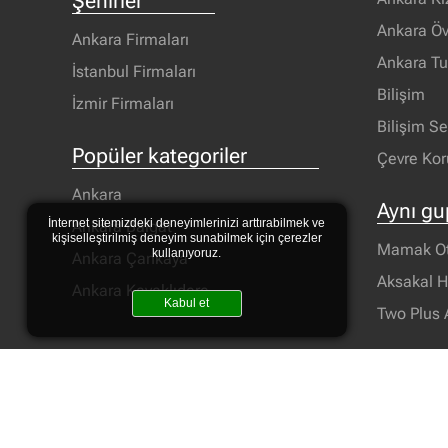
Şehirler
Ankara Öv
Ankara Firmaları
Ankara T
İstanbul Firmaları
Bilişim
İzmir Firmaları
Bilişim S
Popüler kategoriler
Çevre Ko
Ankara
Aynı gu
İnternet sitemizdeki deneyimlerinizi arttırabilmek ve
Ankara Balgat
kişiselleştirilmiş deneyim sunabilmek için çerezler
Mamak Oto
kullanıyoruz.
Ankara Çankaya
Aksakal 
Ankara Kavaklıdere
Kabul et
Two Plus 