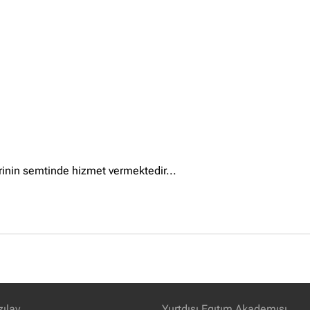
hrinin semtinde hizmet vermektedir...
zılay
Yurtdısı Egıtım Akademısı