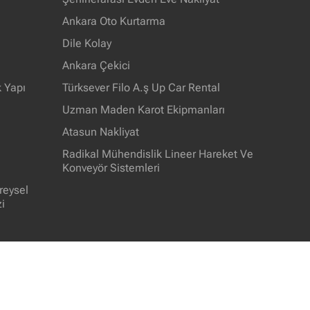
Ankara Oto Kurtarma
Dile Kolay
Ankara Çekici
k Yapı
Türksever Filo A.ş Up Car Rental
Uzman Maden Karot Ekipmanları
Atasun Nakliyat
Radikal Mühendislik Lineer Hareket Ve
Konveyör Sistemleri
reysel
i