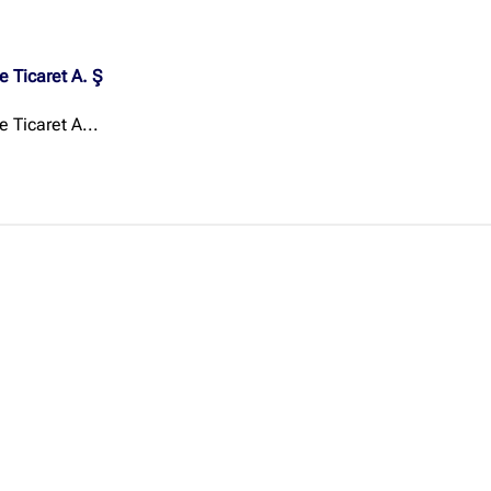
e Ticaret A. Ş
Site içi arama
 Ticaret A...
🔍
İçerik grupları
Ankara Firmaları
(672)
İstanbul Firmaları
(388)
İzmir Firmaları
(178)