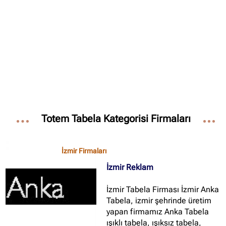
✖
Site içi arama
🔍
İçerik grupları
Totem Tabela Kategorisi Firmaları
Ankara Firmaları
(672)
İstanbul Firmaları
(388)
İzmir Firmaları
İzmir Firmaları
(178)
İzmir Reklam
İzmir Tabela Firması İzmir Anka
Tabela, izmir şehrinde üretim
yapan firmamız Anka Tabela
ışıklı tabela, ışıksız tabela,