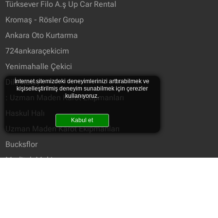
Türksever Filo A.ş Up Car Rental
Kromaş - Rösler Group
Ankara Oto Kurtarma
724ankaraçekicim
Yenimahalle Çekici
Dile Kolay
İnternet sitemizdeki deneyimlerinizi arttırabilmek ve
kişiselleştirilmiş deneyim sunabilmek için çerezler
kullanıyoruz.
: Uzman Maden Karot Ekipmanları
Haskul Halı
Kabul et
Uzman Maden Karot Ekipmanları
Bucksflor
Meditek Makine