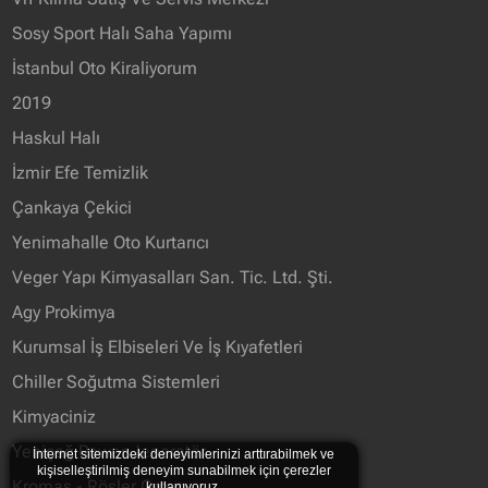
Sosy Sport Halı Saha Yapımı
İstanbul Oto Kiraliyorum
2019
Haskul Halı
İzmir Efe Temizlik
Çankaya Çekici
Yenimahalle Oto Kurtarıcı
Veger Yapı Kimyasalları San. Tic. Ltd. Şti.
Agy Prokimya
Kurumsal İş Elbiseleri Ve İş Kıyafetleri
Chiller Soğutma Sistemleri
Kimyaciniz
Yeniçağ Power Jeneratör
İnternet sitemizdeki deneyimlerinizi arttırabilmek ve
kişiselleştirilmiş deneyim sunabilmek için çerezler
Kromaş - Rösler Group
kullanıyoruz.