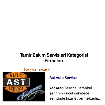
✖
Site içi arama
🔍
İçerik grupları
Ankara Firmaları
(672)
Tamir Bakım Servisleri Kategorisi
İstanbul Firmaları
(388)
Firmaları
İzmir Firmaları
(178)
İstanbul Firmaları
Ast Auto Service
Ast Auto Service, İstanbul
şehrinin Küçükçekmece
semtinde hizmet vermektedir...