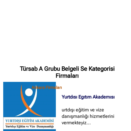
✖
Site içi arama
🔍
İçerik grupları
Türsab A Grubu Belgeli Se Kategorisi
Ankara Firmaları
(672)
Firmaları
İstanbul Firmaları
(388)
Ankara Firmaları
İzmir Firmaları
(178)
Yurtdısı Egıtım Akademısı
urtdışı eğitim ve vize
danışmanlığı hizmetlerini
vermekteyiz...