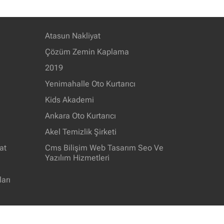
Atasun Nakliyat
Çözüm Zemin Kaplama
2019
Yenimahalle Oto Kurtarıcı
Kids Akademi
Ankara Oto Kurtarıcı
Akel Temizlik Şirketi
at
Cms Bilişim Web Tasarım Seo Ve
Yazılım Hizmetleri
arı