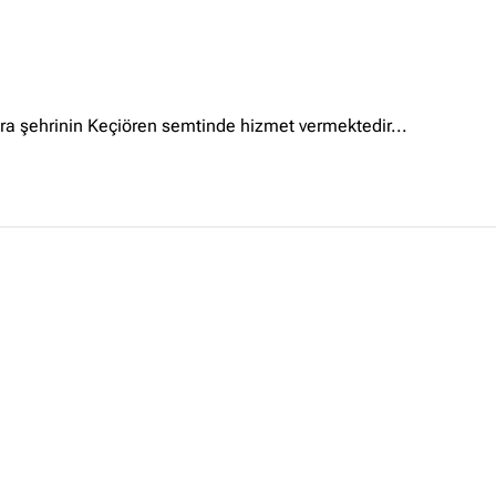
Ankara Firmaları
(672)
İstanbul Firmaları
(388)
İzmir Firmaları
(178)
ra şehrinin Keçiören semtinde hizmet vermektedir...