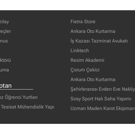
zılay
Fietra Store
eçler
Ankara Oto Kurtarma
unus
İş Kazası Tazminat Avukatı
Linktech
ektörü
Resim Akademi
ruma
Çorum Çekici
Ankara Oto Kurtarma
ptan
Şehirlerarası Evden Eve Nakliy
ız Öğrenci Yurtları
Sosy Sport Halı Saha Yapımı
ı Tesisat Mühendislik Yapı
Uzman Maden Karot Ekipmanl
i