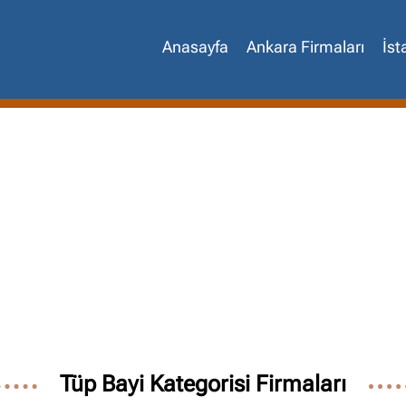
Anasayfa
Ankara Firmaları
İst
Site içi arama
🔍
Tüp Bayi Kategorisi Firmaları
İçerik grupları