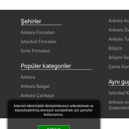
Şehirler
Ankara Kı
Ankara Öv
Ankara Firmaları
Ankara T
İstanbul Firmaları
Bilişim
İzmir Firmaları
Bilişim S
Popüler kategoriler
Çevre Ko
Ankara
Aynı gu
Ankara Balgat
İstanbul K
Ankara Çankaya
Ankara ıs
Ankara Kavaklıdere
İnternet sitemizdeki deneyimlerinizi arttırabilmek ve
Sistemler
kişiselleştirilmiş deneyim sunabilmek için çerezler
kullanıyoruz.