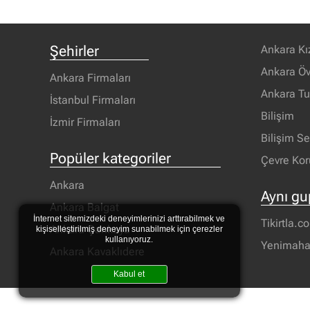
Şehirler
Ankara Kı
Ankara Öv
Ankara Firmaları
Ankara T
İstanbul Firmaları
Bilişim
İzmir Firmaları
Bilişim S
Popüler kategoriler
Çevre Ko
Ankara
Aynı gu
Ankara Balgat
İnternet sitemizdeki deneyimlerinizi arttırabilmek ve
Tikirtla.c
Ankara Çankaya
kişiselleştirilmiş deneyim sunabilmek için çerezler
kullanıyoruz.
Yenimahal
Ankara Kavaklıdere
Kabul et