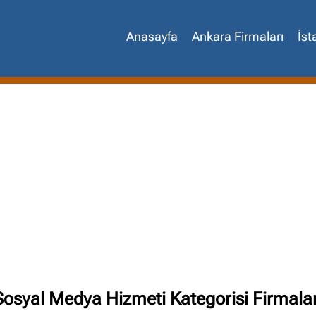
Anasayfa
Ankara Firmaları
İst
Site içi arama
🔍
Sosyal Medya Hizmeti Kategorisi Firmalar
İçerik grupları