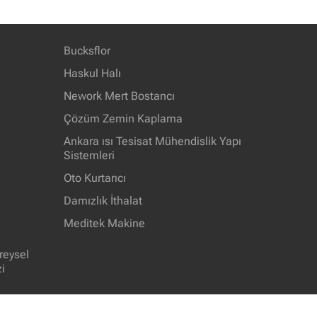
Bucksflor
Haskul Halı
Nework Mert Bostancı
Çözüm Zemin Kaplama
Ankara ısı Tesisat Mühendislik Yapı
Sistemleri
Oto Kurtarıcı
Damızlık İthalat
Meditek Makine
reysel
i