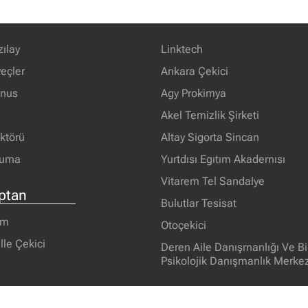
zılay
Linktech
eçler
Ankara Çekici
unus
Agy Prokimya
Akel Temizlik Şirketi
ektörü
Altay Sigorta Sincan
ruma
Yurtdısı Egıtım Akademısı
Vitarem Tel Sandalye
ptan
Bulutlar Tesisat
om
Otoçekici
le Çekici
Deren Aile Danışmanlığı Ve Bi
Psikolojik Danışmanlık Merkez