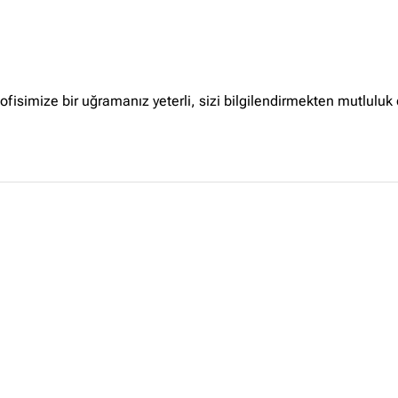
Ankara Firmaları
(672)
İstanbul Firmaları
(388)
İzmir Firmaları
(178)
fisimize bir uğramanız yeterli, sizi bilgilendirmekten mutluluk 