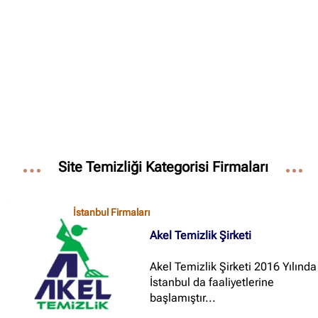
✖
Site içi arama
🔍
İçerik grupları
Site Temizliği Kategorisi Firmaları
Ankara Firmaları
(672)
İstanbul Firmaları
(388)
İstanbul Firmaları
İzmir Firmaları
(178)
Akel Temizlik Şirketi
Akel Temizlik Şirketi 2016 Yılında
İstanbul da faaliyetlerine
başlamıştır...