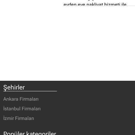
evden eve nakliyat hizmeti ile
müşterilerine büyük kolaylık
sağlamaktadır...
Şehirler
Ankara Firmaları
İstanbul Firmaları
İzmir Firmaları
Popüler kategoriler